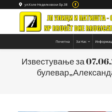
ул.Коле Неделковски бр.38
Facebook
page
opens
in
new
window
Почетна
За Нас
Информаци
Известување за 07.06.
булевар„Александа