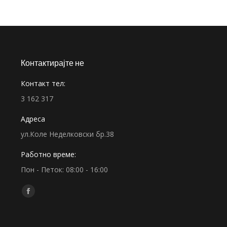
Контактирајте не
Контакт тел:
3 162 317
Адреса
ул.Коле Неделковски бр.38
Работно време:
Пон - Петок: 08:00 - 16:00
Find us on:
Facebook
page
opens