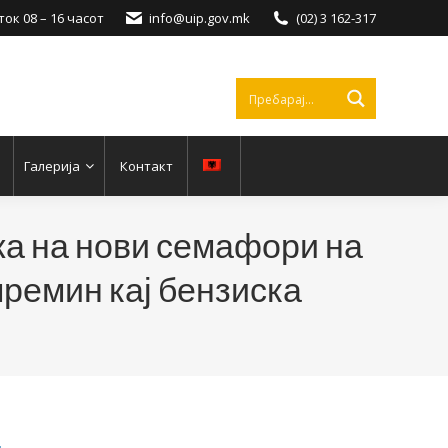
ок 08 – 16 часот
info@uip.gov.mk
(02) 3 162-317
Галерија
Контакт
жа на нови семафори на
ремин кај бензиска