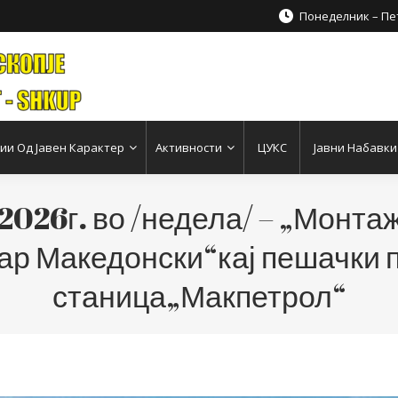
Понеделник – Пет
и Од Јавен Карактер
Активности
ЦУКС
Јавни Набавки
2026г. во /недела/ – „Монта
р Македонски“кај пешачки п
станица„Макпетрол“