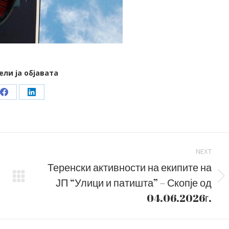
ели ја објавата
Share
Share
on
on
Facebook
LinkedIn
NEXT
Теренски активности на екипите на
ЈП “Улици и патишта” – Скопје од
Next
post:
04.06.2026г.