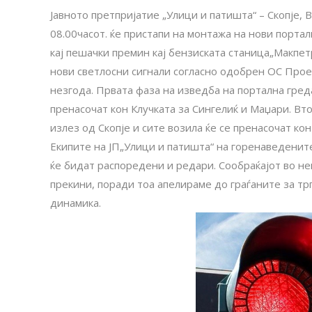
Јавното претпријатие „Улици и патишта“ – Скопје, В
08.00часот. ќе пристапи на монтажа на нови порт
кај пешачки премин кај бензиската станица„Макпе
нови светлосни сигнали согласно одобрен ОС Прое
незгода. Првата фаза на изведба на портална греда
пренасочат кон Клучката за Сингелиќ и Маџари. Вт
излез од Скопје и сите возила ќе се пренасочат кон
Екипите на ЈП„Улици и патишта“ на горенаведените
ќе бидат распоредени и редари. Сообраќајот во не
прекини, поради тоа апелираме до граѓаните за т
динамика.