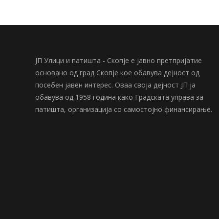
ЈП Улици и патишта - Скопје е јавно претпријатие
основано од град Скопје кое обавува дејност од
посебен јавен интерес. Оваа своја дејност ЈП ја
обавува од 1958 година како Градската управа за
патишта, организација со самостојно финансирање.