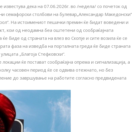
е известува дека на 07.06.2026г. во /недела/ со почеток од
ални семафорски столбови на булевар„Александар Македонски“
трол“. На истоимениот пешачки премин ќе бидат воведени и
кт, кои од неодамна беа оштетени од сообраќајната
 ќе биде од страната на влез во Скопје и сите возила ќе се
ората фаза на изведба на порталната греда ќе биде страната
 улицата „Благоја Стефковски“.
 локации ќе постават сообраќајна опрема и сигнализација, а
колку часовен период ќе се одвива отежнато, но без
рпение до завршување на работите согласно предвидената