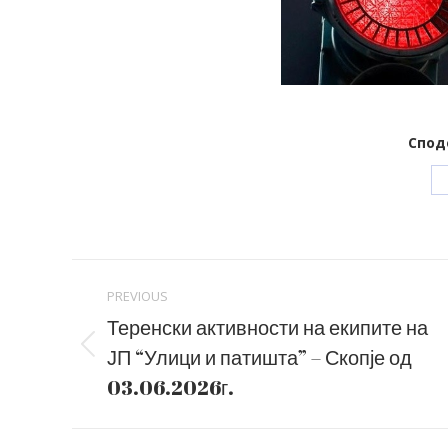
Спод
Post
PREVIOUS
navigation
Теренски активности на екипите на
ЈП “Улици и патишта” – Скопје од
Previous
post:
03.06.2026г.