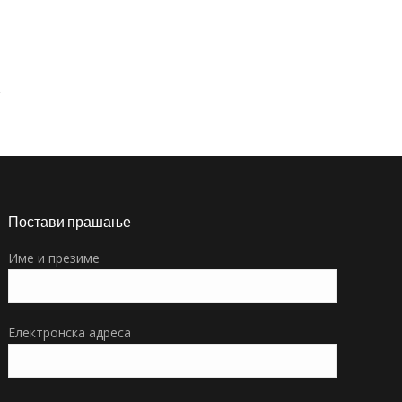
Постави прашање
Име и презиме
Електронска адреса