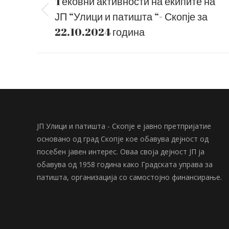
navigation
Tековни активности на екипите на
ЈП “Улици и патишта “- Скопје за
Previous
post:
22.10.2024 година
ЈП Улици и патишта - Скопје е јавно претпријатие
основано од град Скопје кое обавува дејност од
посебен јавен интерес. Оваа своја дејност ЈП ја
обавува од 1958 година како Градската управа за
патишта, организација со самостојно финансирање.