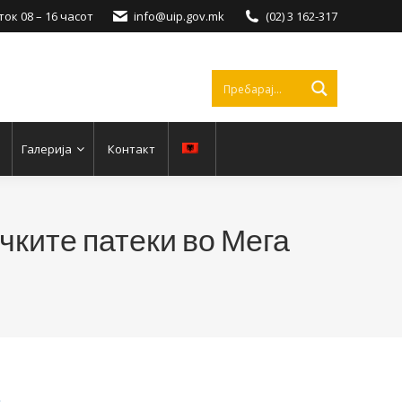
ок 08 – 16 часот
info@uip.gov.mk
(02) 3 162-317
Галерија
Контакт
чките патеки во Мега