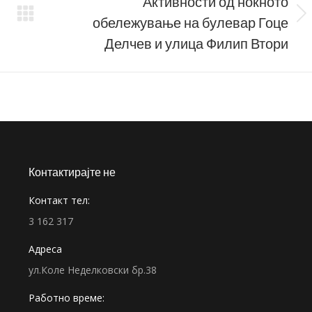
Активности од ноќното
обележување на булевар Гоце
Next
post:
Делчев и улица Филип Втори
Контактирајте не
Контакт тел:
3 162 317
Адреса
ул.Коле Неделковски бр.38
Работно време: