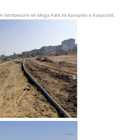
 për këmbësorë në Mega Park në komunën e Karposhit.