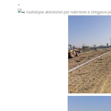
*
Vazhdojnë aktivitetet për ndërtimin e shtigjeve