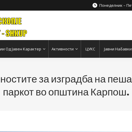
Понеделник – Пет
и Од Јавен Карактер
Активности
ЦУКС
Јавни Набавки
остите за изградба на пеша
паркот во општина Карпош.