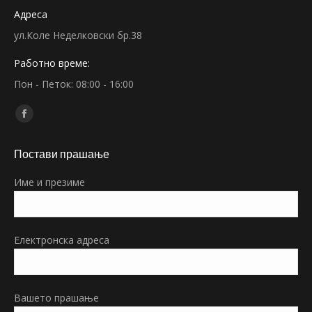
Адреса
ул.Коле Неделковски бр.38
Работно време:
Пон - Петок: 08:00 - 16:00
Find us on:
Facebook
page
Постави прашање
opens
in
Име и презиме
new
window
Електронска адреса
Вашето прашање