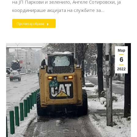
на ЈП Паркови и зеленило, Ангеле Сотировски, ја
координираше акцијата на службите за…
Прочитај објава
Мар
6
2022