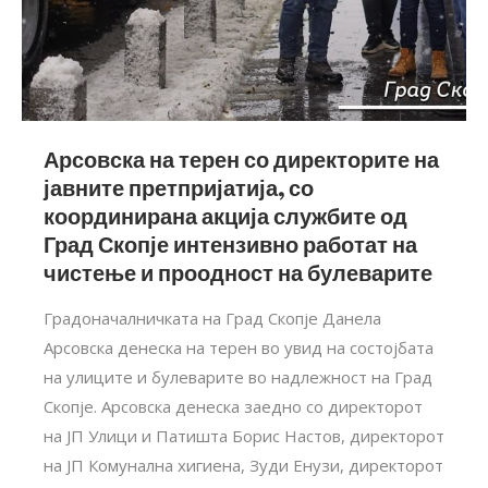
Арсовска на терен со директорите на
јавните претпријатија, со
координирана акција службите од
Град Скопје интензивно работат на
чистење и проодност на булеварите
Градоначалничката на Град Скопје Данела
Арсовска денеска на терен во увид на состојбата
на улиците и булеварите во надлежност на Град
Скопје. Арсовска денеска заедно со директорот
на ЈП Улици и Патишта Борис Настов, директорот
на ЈП Комунална хигиена, Зуди Енузи, директорот