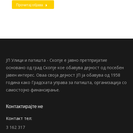
Прочитај објава
ЈП Улици и патишта - Скопје е јавно претпријатие
основано од град Скопје кое обавува дејност од посебен
јавен интерес. Оваа своја дејност ЈП ја обавува од 1958
година како Градската управа за патишта, организација со
самостојно финансирање.
Контактирајте не
Контакт тел:
3 162 317