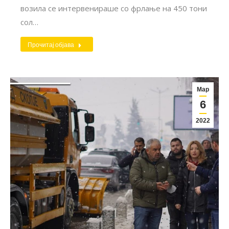
возила се интервенираше со фрлање на 450 тони
сол…
Прочитај објава
Мар
6
2022