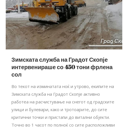
Зимската служба на Градот Скопје
интервенираше со 450 тони фрлена
сол
Во текот на изминатата ноќ и утрово, екипите на
Зимската служба на Градот Скопје активно
работеа на расчистување на снегот од градските
улици и булевари, како и тротоарите, до сите
критични точки и пристапи до витални објекти.
Точно во 1 часот по полноќ со сите расположливи