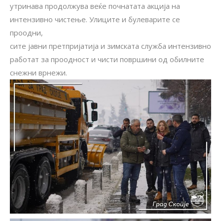
утринава продолжува веќе почнатата акција на
интензивно чистење. Улиците и булеварите се
проодни,
сите јавни претпријатија и зимската служба интензивно
работат за проодност и чисти површини од обилните
снежни врнежи.