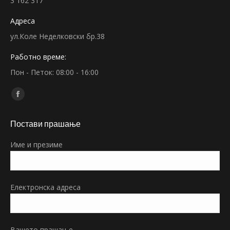
3 162 317
Адреса
ул.Коле Неделковски бр.38
Работно време:
Пон - Петок: 08:00 - 16:00
Find us on:
Facebook
page
Постави прашање
opens
in
Име и презиме
new
window
Електронска адреса
Вашето прашање