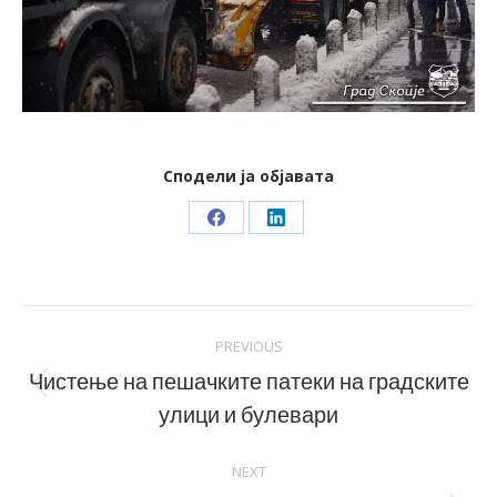
Сподели ја објавата
Share
Share
on
on
Facebook
LinkedIn
Post
PREVIOUS
navigation
Чистење на пешачките патеки на градските
Previous
улици и булевари
post:
NEXT