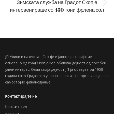
Зимската служба на Градот Скопје
Next
интервенираше со 450 тони фрлена сол
post:
ЈП Улици и патишта - Скопје е јавно претпријатие
основано од град Скопје кое обавува дејност од посебен
јавен интерес. Оваа своја дејност ЈП ја обавува од 1958
година како Градската управа за патишта, организација со
самостојно финансирање.
Контактирајте не
Контакт тел: