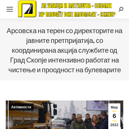
Searc
Арсовска на терен со директорите на
јавните претпријатија, со
координирана акција службите од
Град Скопје интензивно работат на
чистење и проодност на булеварите
Активности
Мар
6
2022