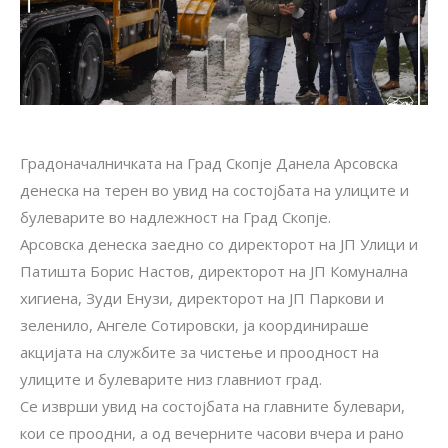
Градоначалничката на Град Скопје Данела Арсовска
денеска на терен во увид на состојбата на улиците и
булеварите во надлежност на Град Скопје.
Арсовска денеска заедно со директорот на ЈП Улици и
Патишта Борис Настов, директорот на ЈП Комунална
хигиена, Зуди Енузи, директорот на ЈП Паркови и
зеленило, Ангеле Сотировски, ја координираше
акцијата на службите за чистење и проодност на
улиците и булеварите низ главниот град.
Се изврши увид на состојбата на главните булевари,
кои се проодни, а од вечерните часови вчера и рано