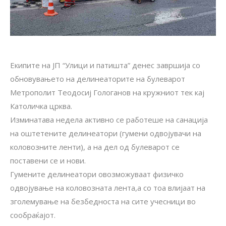
Екипите на ЈП “Улици и патишта” денес завршија со
обновувањето на делинеаторите на булеварот
Метрополит Теодосиј Гологанов на кружниот тек кај
Католичка црква.
Изминатава недела активно се работеше на санација
на оштетените делинеатори (гумени одвојувачи на
коловозните ленти), а на дел од булеварот се
поставени се и нови.
Гумените делинеатори овозможуваат физичко
одвојување на коловозната лента,а со тоа влијаат на
зголемување на безбедноста на сите учесници во
сообраќајот.