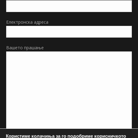
new
window
Електронска адреса
Вашето прашање
Користиме колачиња за го подобриме корисничкото