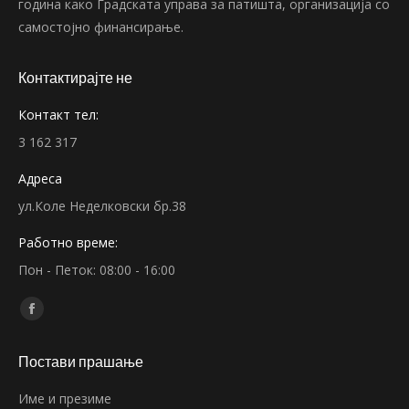
година како Градската управа за патишта, организација со
самостојно финансирање.
Контактирајте не
Контакт тел:
3 162 317
Адреса
ул.Коле Неделковски бр.38
Работно време:
Пон - Петок: 08:00 - 16:00
Find us on:
Facebook
page
Постави прашање
opens
in
Име и презиме