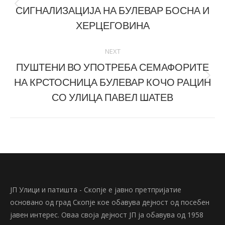
СИГНАЛИЗАЦИЈА НА БУЛЕВАР БОСНА И
Previous
post:
ХЕРЦЕГОВИНА
NEXT
ПУШТЕНИ ВО УПОТРЕБА СЕМАФОРИТЕ
НА КРСТОСНИЦА БУЛЕВАР КОЧО РАЦИН
Next
post:
СО УЛИЦА ПАВЕЛ ШАТЕВ
ЈП Улици и патишта - Скопје е јавно претпријатие
основано од град Скопје кое обавува дејност од посебен
јавен интерес. Оваа своја дејност ЈП ја обавува од 1958