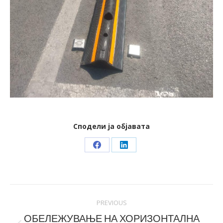
Сподели ја објавата
Share
Share
on
on
Facebook
LinkedIn
Post
PREVIOUS
navigation
ОБЕЛЕЖУВАЊЕ НА ХОРИЗОНТАЛНА