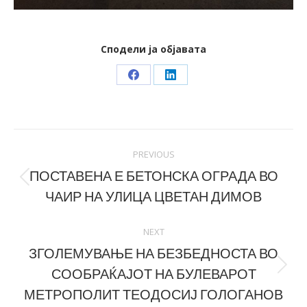
Сподели ја објавата
Share
Share
on
on
Facebook
LinkedIn
Post
PREVIOUS
navigation
ПОСТАВЕНА Е БЕТОНСКА ОГРАДА ВО
Previous
ЧАИР НА УЛИЦА ЦВЕТАН ДИМОВ
post:
NEXT
ЗГОЛЕМУВАЊЕ НА БЕЗБЕДНОСТА ВО
СООБРАЌАЈОТ НА БУЛЕВАРОТ
Next
post:
МЕТРОПОЛИТ ТЕОДОСИЈ ГОЛОГАНОВ