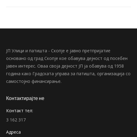
ЈП Улици и патишта - Скопје е јавно претпријатие
основано од град Скопје кое обавува дејност од посебен
јавен интерес. Оваа своја дејност ЈП ја обавува од 1958
година како Градската управа за патишта, организација со
самостојно финансирање.
Контактирајте не
Контакт тел:
3 162 317
Адреса