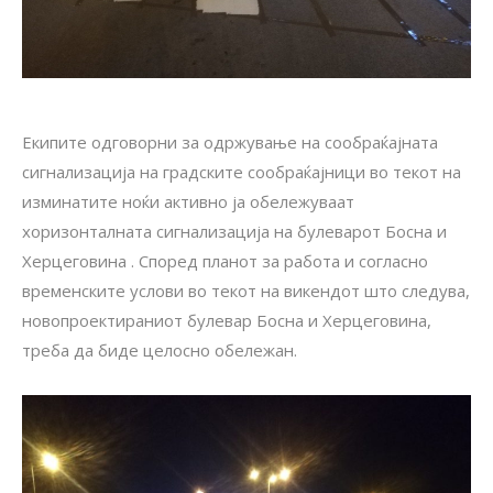
Екипите одговорни за одржување на сообраќајната
сигнализација на градските сообраќајници во текот на
изминатите ноќи активно ја обележуваат
хоризонталната сигнализација на булеварот Босна и
Херцеговина . Според планот за работа и согласно
временските услови во текот на викендот што следува,
новопроектираниот булевар Босна и Херцеговина,
треба да биде целосно обележан.