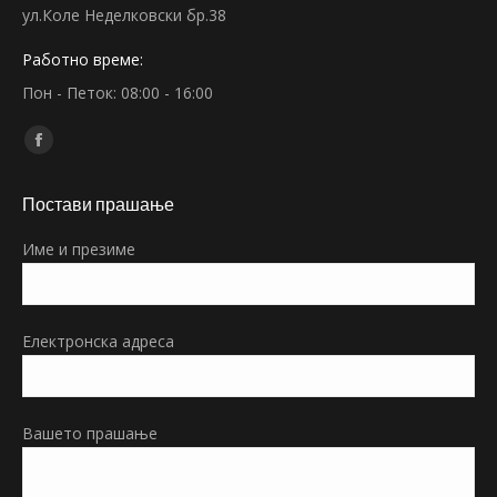
ул.Коле Неделковски бр.38
Работно време:
Пон - Петок: 08:00 - 16:00
Find us on:
Facebook
page
Постави прашање
opens
in
Име и презиме
new
window
Електронска адреса
Вашето прашање