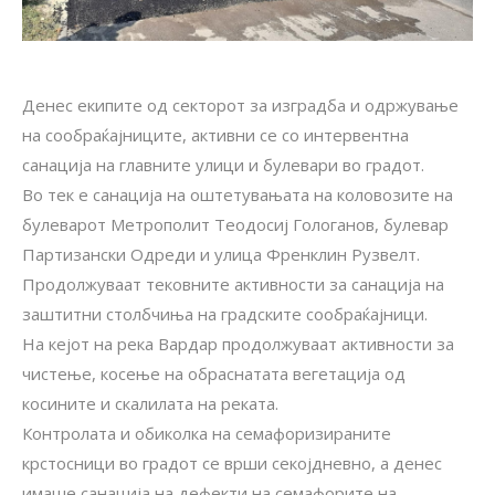
Денес екипите од секторот за изградба и одржување
на сообраќајниците, активни се со интервентна
санација на главните улици и булевари во градот.
Во тек е санација на оштетувањата на коловозите на
булеварoт Метрополит Теодосиј Гологанов, булевар
Партизански Одреди и улица Френклин Рузвелт.
Продолжуваат тековните активности за санација на
заштитни столбчиња на градските сообраќајници.
На кејот на река Вардар продолжуваат активности за
чистење, косење на обраснатата вегетација од
косините и скалилата на реката.
Контролата и обиколка на семафоризираните
крстосници во градот се врши секојдневно, а денес
имаше санација на дефекти на семафорите на