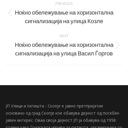
PREVIOUS
navigation
Ноќно обележување на хоризонтална
Previous
сигнализација на улица Козле
post:
NEXT
Ноќно обележување на хоризонтална
Next
сигнализација на улица Васил Ѓоргов
post:
ЈП Улици и патишта - Скопје е јавно претпријатие
основано од град Скопје кое обавува дејност од посебен
јавен интерес. Оваа своја дејност ЈП ја обавува од 1958
година како Градската управа за патишта, организација со