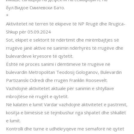
бул.Видое Смилевски Бато.
*
Aktivitetet në terren të ekipeve të NP Rrugë dhe Rrugica-
Shkup për 05.09.2024
Sot, ekipet e sektorit të ndërtimit dhe mirëmbajtjes së
rrugëve janë aktive ne sanimin ndërhyrës të rrugëve dhe
bulevardeve kryesore të qytetit.
Është në proces sanimi i dëmtimeve të rrugëve në
bulevardin Metropolitan Teodosij Gologanov, Bulevardin
Partizanski Odredi dhe rrugën Franklin Roosevelt.
Vazhdojnë aktivitetet aktuale për sanimin e shtyllave
mbrojtëse në rrugët e qytetit.
Në kalatën e lumit Vardar vazhdojnë aktivitetet e pastrimit,
kositja e bimësisë së tejmbushur nga shpatet dhe shkallët
e lumit.
Kontrolli dhe turne e udhëkryqeve me semaforë në qytet