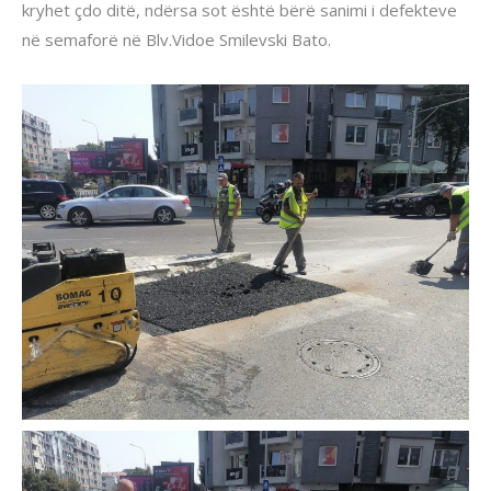
kryhet çdo ditë, ndërsa sot është bërë sanimi i defekteve
në semaforë në Blv.Vidoe Smilevski Bato.