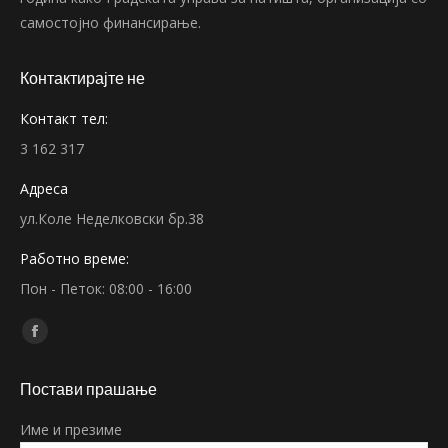
самостојно финансирање.
Контактирајте не
Контакт тел:
3 162 317
Адреса
ул.Коле Неделковски бр.38
Работно време:
Пон - Петок: 08:00 - 16:00
Find us on:
Facebook
page
Постави прашање
opens
in
Име и презиме
new