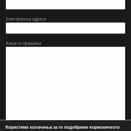
window
Електронска адреса
Вашето прашање
Користиме колачиња за го подобриме корисничкото