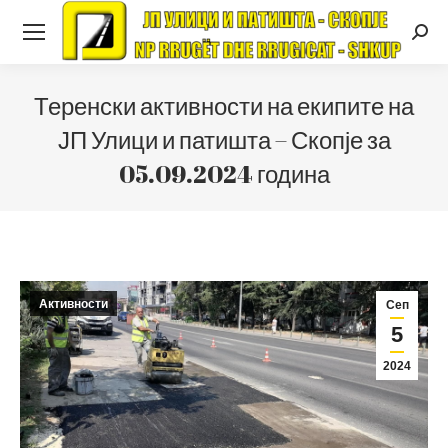
Searc
Теренски активности на екипите на
ЈП Улици и патишта – Скопје за
05.09.2024 година
Активности
Сеп
5
2024