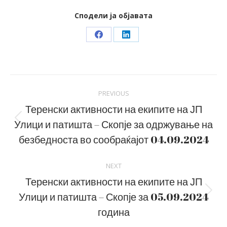
Сподели ја објавата
Share
Share
on
on
Facebook
LinkedIn
Post
PREVIOUS
navigation
Теренски активности на екипите на ЈП
Улици и патишта – Скопје за одржување на
Previous
post:
безбедноста во сообраќајот 04.09.2024
NEXT
Теренски активности на екипите на ЈП
Улици и патишта – Скопје за 05.09.2024
Next
post:
година