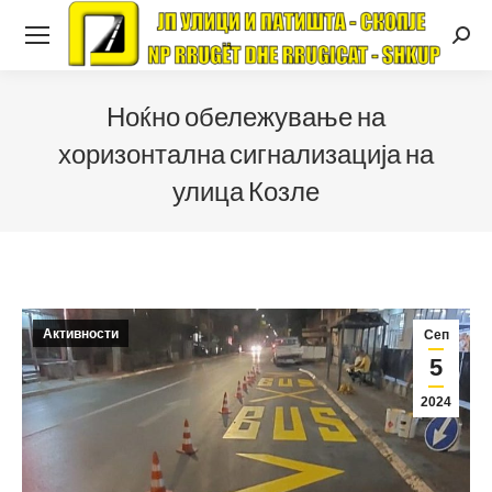
Searc
Ноќно обележување на
хоризонтална сигнализација на
улица Козле
Активности
Сеп
5
2024