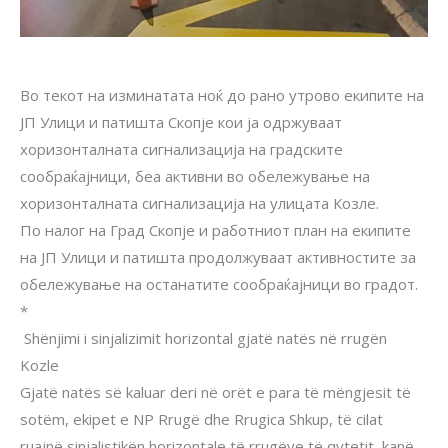
Во текот на изминатaта ноќ до рано утрово екипите на
ЈП Улици и патишта Скопје кои ја одржуваат
хоризонталната сигнализација на градските
сообраќајници, беа активни во обележување на
хоризонталната сигнализација на улицата Козле.
По налог на Град Скопје и работниот план на екипите
на ЈП Улици и патишта продолжуваат активностите за
обележување на останатите сообраќајници во градот.
*
Shënjimi i sinjalizimit horizontal gjatë natës në rrugën
Kozle
Gjatë natës së kaluar deri në orët e para të mëngjesit të
sotëm, ekipet e NP Rrugë dhe Rrugica Shkup, të cilat
ruajnë sinjalistikën horizontale të rrugëve të qytetit, kanë