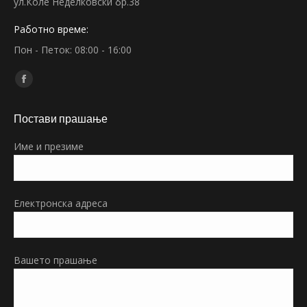
ул.Коле Неделковски бр.38
Работно време:
Пон - Петок: 08:00 - 16:00
Find us on:
Facebook
page
Постави прашање
opens
in
Име и презиме
new
window
Електронска адреса
Вашето прашање