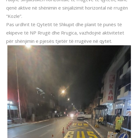
qenë aktive në shënimin e sinjalizimit horizontal në rrugën
“Kozle”.
Pas urdhrit të Qytetit të Shkupit dhe planit të punës të
ekipeve të NP Rrugë dhe Rrugica, vazhdojnë aktivitetet
për shënjimin e pjesës tjetër të rrugëve në qytet.