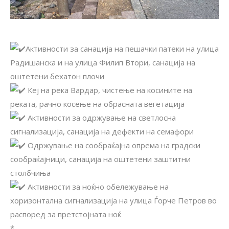
Активности за санација на пешачки патеки на улица
Радишанска и на улица Филип Втори, санација на
оштетени бехатон плочи
Кеј на река Вардар, чистење на косините на
реката, рачно косење на обрасната вегетација
Активности за одржување на светлосна
сигнализација, санација на дефекти на семафори
Одржување на сообраќајна опрема на градски
сообраќајници, санација на оштетени заштитни
столбчиња
Активности за ноќно обележување на
хоризонтална сигнализација на улица Ѓорче Петров во
распоред за претстојната ноќ
*