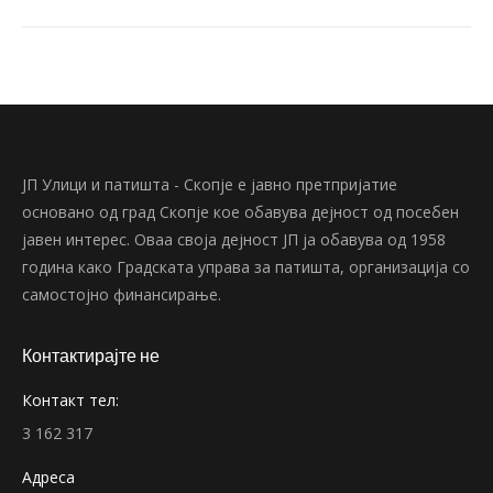
ЈП Улици и патишта - Скопје е јавно претпријатие
основано од град Скопје кое обавува дејност од посебен
јавен интерес. Оваа своја дејност ЈП ја обавува од 1958
година како Градската управа за патишта, организација со
самостојно финансирање.
Контактирајте не
Контакт тел:
3 162 317
Адреса