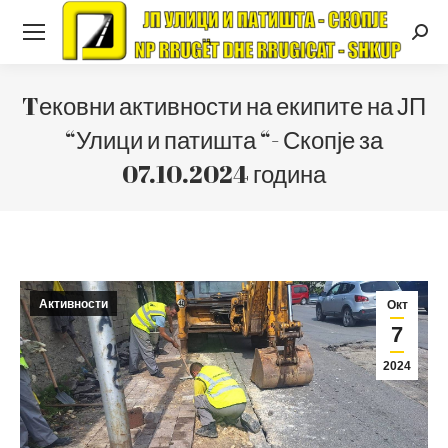
Searc
Tековни активности на екипите на ЈП
“Улици и патишта “- Скопје за
07.10.2024 година
Активности
Окт
7
2024