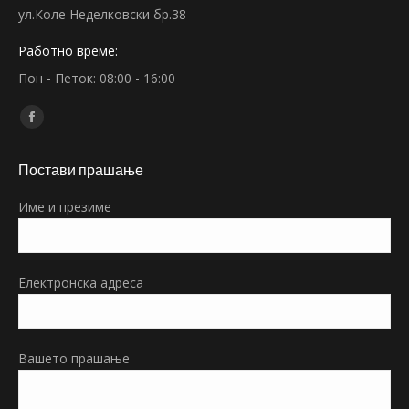
ул.Коле Неделковски бр.38
Работно време:
Пон - Петок: 08:00 - 16:00
Find us on:
Facebook
page
Постави прашање
opens
in
Име и презиме
new
window
Електронска адреса
Вашето прашање