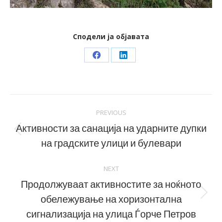
Сподели ја објавата
Share
Share
on
on
Facebook
LinkedIn
Post
PREVIOUS
navigation
Активности за санација на ударните дупки
Previous
на градските улици и булевари
post:
NEXT
Продолжуваат активностите за ноќното
обележување на хоризонтална
Next
post:
сигнализација на улица Ѓорче Петров