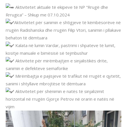
Aktivitetet aktuale të ekipeve të NP “Rrugë dhe
Rrrugica” – Shkup me 07.10.2024
Aktivitetet për sanimin e shtigjeve të këmbësorëve në
rrugën Radishanska dhe rrugën Filip Vtori, sanimin i pllakave
behaton të dëmtuara
Kalata në lumin Vardar, pastrimi i shpateve të lumit,
kositje manuale e bimësisë së tejmbushur
Aktivitete për mirëmbajtjen e sinjalistikës drite,
sanimin e defekteve semaforike
Mirëmbajtja e pajisjeve të trafikut në rrugët e qytetit,
sanimi i shtyllave mbrojtëse të dëmtuara
Aktivitetet për shënimin e natës të sinjalizimit
horizontal në rrugën Gjorçe Petrov në orarin e natës në
vijim