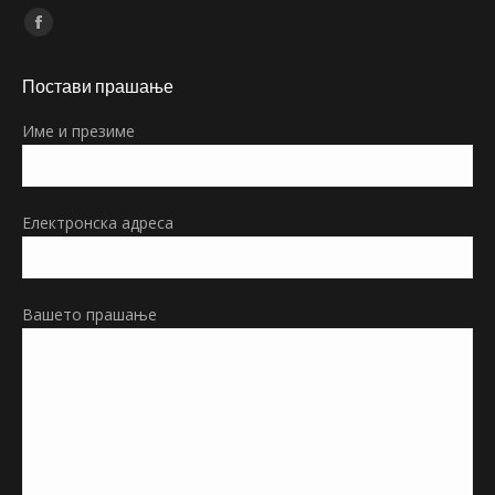
Find us on:
Facebook
page
Постави прашање
opens
in
Име и презиме
new
window
Електронска адреса
Вашето прашање