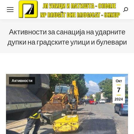
Searc
Активности за санација на ударните
дупки на градските улици и булевари
Активности
Окт
7
2024