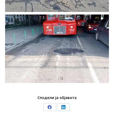
Сподели ја објавата
Share
Share