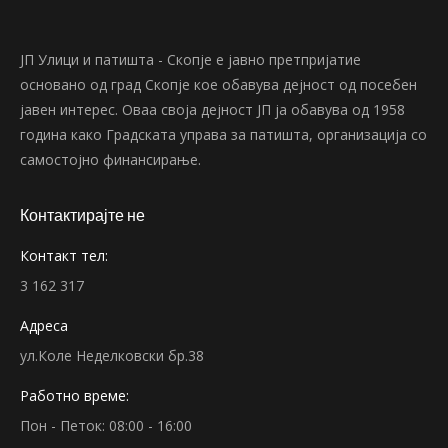
ЈП Улици и патишта - Скопје е јавно претпријатие
основано од град Скопје кое обавува дејност од посебен
јавен интерес. Оваа своја дејност ЈП ја обавува од 1958
година како Градската управа за патишта, организација со
самостојно финансирање.
Контактирајте не
Контакт тел:
3 162 317
Адреса
ул.Коле Неделковски бр.38
Работно време:
Пон - Петок: 08:00 - 16:00