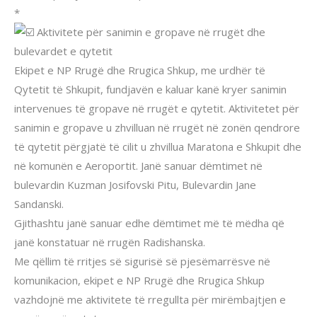
*
Aktivitete për sanimin e gropave në rrugët dhe
bulevardet e qytetit
Ekipet e NP Rrugë dhe Rrugica Shkup, me urdhër të
Qytetit të Shkupit, fundjavën e kaluar kanë kryer sanimin
intervenues të gropave në rrugët e qytetit. Aktivitetet për
sanimin e gropave u zhvilluan në rrugët në zonën qendrore
të qytetit përgjatë të cilit u zhvillua Maratona e Shkupit dhe
në komunën e Aeroportit. Janë sanuar dëmtimet në
bulevardin Kuzman Josifovski Pitu, Bulevardin Jane
Sandanski.
Gjithashtu janë sanuar edhe dëmtimet më të mëdha që
janë konstatuar në rrugën Radishanska.
Me qëllim të rritjes së sigurisë së pjesëmarrësve në
komunikacion, ekipet e NP Rrugë dhe Rrugica Shkup
vazhdojnë me aktivitete të rregullta për mirëmbajtjen e