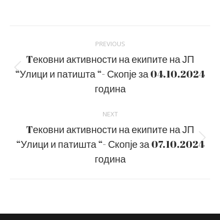
on
on
Facebook
LinkedIn
Post
PREVIOUS
navigation
Tековни активности на екипите на ЈП
“Улици и патишта “- Скопје за 04.10.2024
Previous
post:
година
NEXT
Tековни активности на екипите на ЈП
“Улици и патишта “- Скопје за 07.10.2024
Next
post:
година