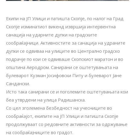
Екипи на ЈП Улици и патишта Скопје, по налог на Град
Скопје изминатиот викенд извршија интервентна
санација на ударните дупки на градските
сообраќајници. Активностите за санација на удраните
дупки се одвиваа на улиците во Централно градско
подрачје по кои се одвиваше Скопскиот маратон и во
општина Аеродром. Санирани се оштетувањата на
булеварот Кузман Јосифовски Питу и булеварот Јане
Сандански.
Исто така санирани се и поголемите оштетувањата кои
беа утврдени на улица Радишанска.
Со цел зголемена безбедност на учесниците во
сообраќајот, екипите на ЈП Улици и патишта Скопје
продолжуваат со редовните активности за одржување
на сообраќајниците во градот.