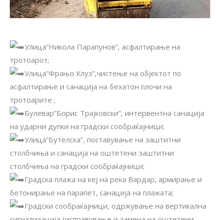
Улица”Никола Парапунов”, асфалтирање на
тротоарот;
Улица”Фрањо Клуз”,чистење на објектот по
асфалтирање и санација на бехатон плочи на
тротоарите ;
Булевар”Борис Трајковски”, интервентна санација
на ударни дупки на градски сообраќајници;
Улица”Бутелска”, поставување на заштитни
столбчиња и санација на оштетени заштитни
столбчиња на градски сообраќајници;
Градска плажа на кеј на река Вардар, армирање и
бетонирање на парапет, санација на плажата;
Градски сообраќајници, одржување на вертикална
сигнализација (исправување и замена на оштетени