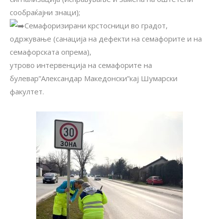
сообраќајни знаци);
Семафоризирани крстосници во градот,
одржување (санација на дефекти на семафорите и на
семафорската опрема),
утрово интервенција на семафорите на
булевар”Александар Македонски”кај Шумарски
факултет.