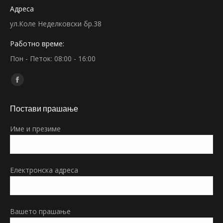
Адреса
ул.Коле Неделковски бр.38
Работно време:
Пон - Петок: 08:00 - 16:00
Find us on:
Facebook
page
Постави прашање
opens
in
Име и презиме
new
window
Електронска адреса
Вашето прашање