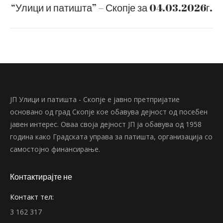
“Улици и патишта” – Скопје за 04.03.2026г.
post:
ЈП Улици и патишта - Скопје е јавно претпријатие
основано од град Скопје кое обавува дејност од посебен
јавен интерес. Оваа своја дејност ЈП ја обавува од 1958
година како Градската управа за патишта, организација со
самостојно финансирање.
Контактирајте не
Контакт тел:
3 162 317