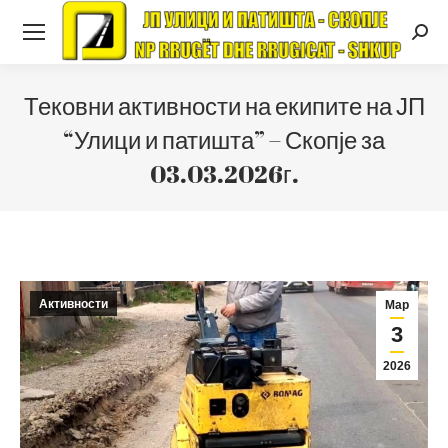
Searc
Тековни активности на екипите на ЈП
“Улици и патишта” – Скопје за
03.03.2026г.
Активности
Мар
3
2026