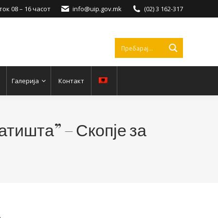
ок 08 – 16 часот
info@uip.gov.mk
(02) 3 162-317
Галерија
Контакт
атишта” – Скопје за