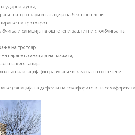
на ударни дупки;
рање на тротоари и санација на бехатон плочи;
лтирање на тротоарот;
олбчиња и санација на оштетени заштитни столбчиња на
рање на тротоар;
 на парапет, санација на плажата;
асната вегетација;
лна сигнализација (исправување и замена на оштетени
ање (санација на дефекти на семафорите и на семафорскат