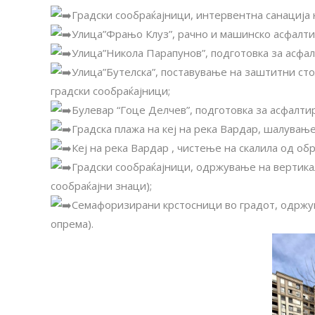
Градски сообраќајници, интервентна санација 
Улица”Фрањо Клуз”, рачно и машинско асфалти
Улица”Никола Парапунов”, подготовка за асфа
Улица”Бутелска”, поставување на заштитни ст
градски сообраќајници;
Булевар “Гоце Делчев”, подготовка за асфалти
Градска плажа на кеј на река Вардар, шалување
Кеј на река Вардар , чистење на скалила од обр
Градски сообраќајници, одржување на вертика
сообраќајни знаци);
Семафоризирани крстосници во градот, одржув
опрема).