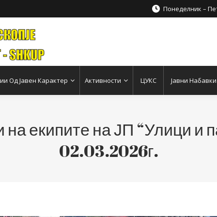
Понеделник – Пет
и Од Јавен Карактер
Активности
ЦУКС
Јавни Набавки
 на екипите на ЈП “Улици и п
02.03.2026г.