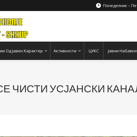
Понеделник – Пет
и Од Јавен Карактер
Активности
ЦУКС
Јавни Набавки
СЕ ЧИСТИ УСЈАНСКИ КАНА