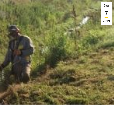
Јул
7
2019