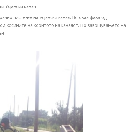
ти Усјански канал
рачно чистење на Усјански канал. Во оваа фаза од
 од косините на коритото на каналот. По завршувањето на
ње.