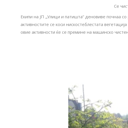
Се чис
Екипи на ЈП „Улици и патишта“ деновиве почнаа со 
активностите се коси нискостеблестата вегетација
овие активности ќе се премине на машинско чисте