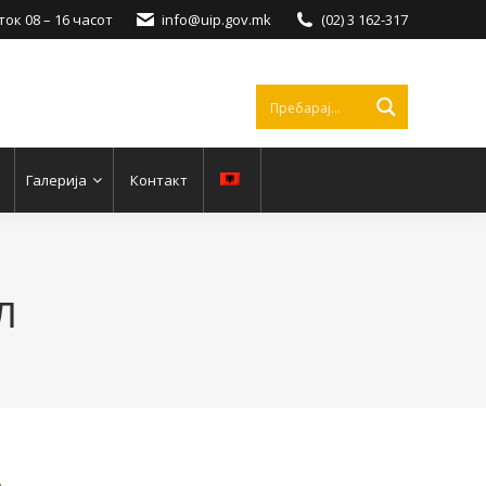
ок 08 – 16 часот
info@uip.gov.mk
(02) 3 162-317
Галерија
Контакт
Л