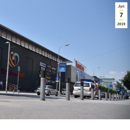
Јул
7
2019