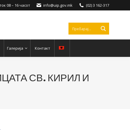
ок 08 – 16 часот
info@uip.gov.mk
(02) 3 162-317
Галерија
Контакт
АТА СВ. КИРИЛ И