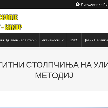
Понеделник – Пет
и Од Јавен Карактер
Активности
ЦУКС
Јавни Набавки
ИТНИ СТОЛПЧИЊА НА УЛИЦ
МЕТОДИЈ