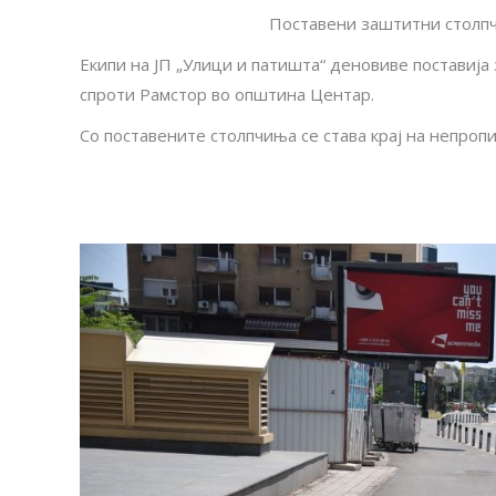
Поставени заштитни столпч
Екипи на ЈП „Улици и патишта“ деновиве поставија
спроти Рамстор во општина Центар.
Со поставените столпчиња се става крај на непропи