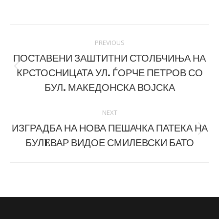
on
on
Facebook
LinkedIn
Post
PREVIOUS
navigation
ПОСТАВЕНИ ЗАШТИТНИ СТОЛБЧИЊА НА
КРСТОСНИЦАТА УЛ. ЃОРЧЕ ПЕТРОВ СО
Previous
post:
БУЛ. МАКЕДОНСКА ВОЈСКА
NEXT
ИЗГРАДБА НА НОВА ПЕШАЧКА ПАТЕКА НА
Next
БУЛEВАР ВИДОЕ СМИЛЕВСКИ БАТО
post: