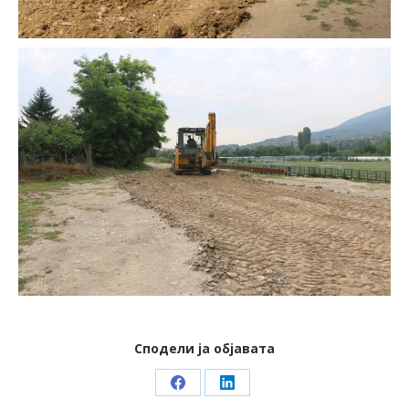
Сподели ја објавата
Share
Share