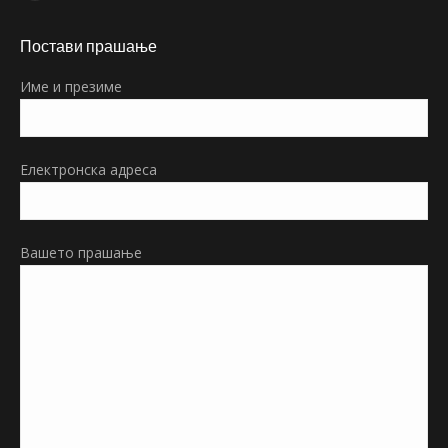
page
Постави прашање
opens
in
Име и презиме
new
window
Електронска адреса
Вашето прашање