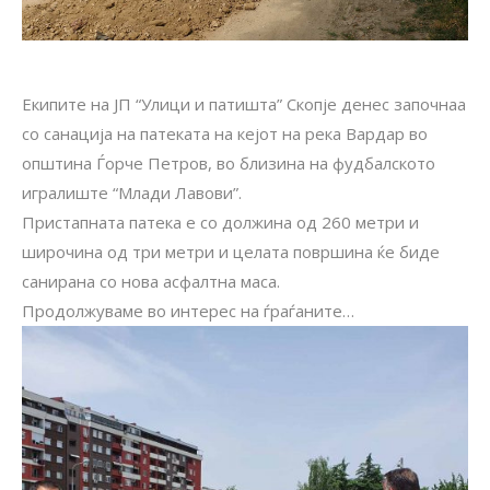
Екипите на ЈП “Улици и патишта” Скопје денес започнаа
со санација на патеката на кејот на река Вардар во
општина Ѓорче Петров, во близина на фудбалското
игралиште “Млади Лавови”.
Пристапната патека е со должина од 260 метри и
широчина од три метри и целата површина ќе биде
санирана со нова асфалтна маса.
Продолжуваме во интерес на ѓраѓаните…