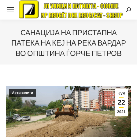
Searc
САНАЦИЈА НА ПРИСТАПНА
ПАТЕКА НА КЕЈ НА РЕКА ВАРДАР
ВО ОПШТИНА ЃОРЧЕ ПЕТРОВ
Активности
Јун
22
2021