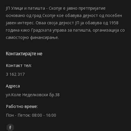
ЈП Улици и патишта - Скопје е јавно претпријатие
основано од град Скопје кое обавува дејност од посебен
јавен интерес. Оваа своја дејност ЈП ја обавува од 1958
година како Градската управа за патишта, организација со
самостојно финансирање.
Контактирајте не
Контакт тел:
3 162 317
Адреса
ул.Коле Неделковски бр.38
Работно време:
Пон - Петок: 08:00 - 16:00
Find us on:
Facebook