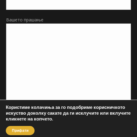
Вашето прашање
Користиме колачиња за го подобриме корисничкото
искуство доколку сакате да ги исклучите или вклучите
кликнете на копчето.
Прифати