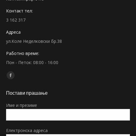
Контакт тел:
3 162 317
Адреса
ул.Коле Неделковски бр.38
Работно време:
Пон - Петок: 08:00 - 16:00
Find us on:
Facebook
page
Постави прашање
opens
in
Име и презиме
new
window
Електронска адреса