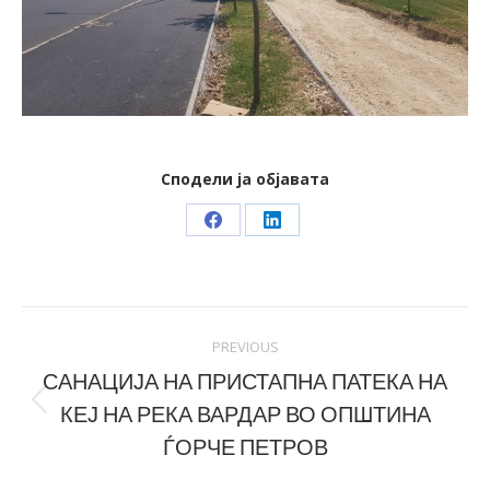
Сподели ја објавата
Share
Share
on
on
Facebook
LinkedIn
Post
PREVIOUS
navigation
САНАЦИЈА НА ПРИСТАПНА ПАТЕКА НА
КЕЈ НА РЕКА ВАРДАР ВО ОПШТИНА
Previous
post:
ЃОРЧЕ ПЕТРОВ