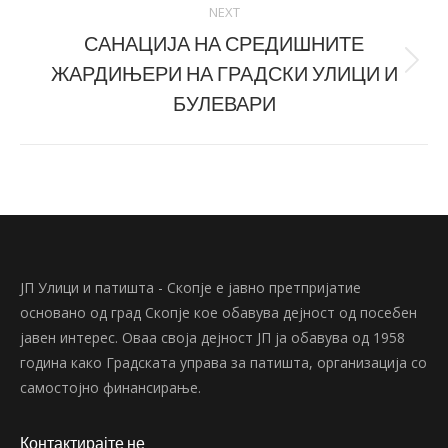
NEXT
САНАЦИЈА НА СРЕДИШНИТЕ
ЖАРДИЊЕРИ НА ГРАДСКИ УЛИЦИ И
Next
post:
БУЛЕВАРИ
ЈП Улици и патишта - Скопје е јавно претпријатие
основано од град Скопје кое обавува дејност од посебен
јавен интерес. Оваа своја дејност ЈП ја обавува од 1958
година како Градската управа за патишта, организација со
самостојно финансирање.
Контактирајте не