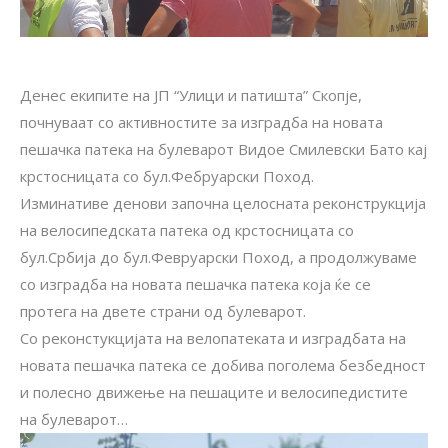
Денес екипите на ЈП “Улици и патишта” Скопје,
почнуваат со активностите за изградба на новата
пешачка патека на булеварот Видое Смилевски Бато кај
крстосницата со бул.Фебруарски Поход.
Изминативе денови започна целосната реконструкција
на велосипедската патека од крстосницата со
бул.Србија до бул.Февруарски Поход, а продолжуваме
со изградба на новата пешачка патека која ќе се
протега на двете страни од булеварот.
Со реконстукцијата на велопатеката и изградбата на
новата пешачка патека се добива поголема безбедност
и полесно движење на пешаците и велосипедистите
на булеварот…