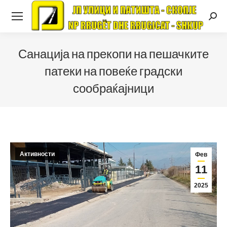
Searc
Санација на прекопи на пешачките
патеки на повеќе градски
сообраќајници
Активности
Фев
11
2025