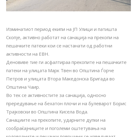
Изминатиот период екипи на ЈП Улици и патишта
Скопје, активно работат на санација на прекопи на
пешачките патеки кои се настанати од работни
активности на ЕВН.
Деновиве тие ги асфалтираа прекопите на пешачките
патеки на улицата Марк Твен во Општина Ѓорче
Петров и улицата Втора Македонска Бригада во
Општина Чаир.
Во тек се активностите за санација, односно
прередување на бехатон плочи и на булеварот Борис
Трајковски во Општина Кисела Вода.
Санациите на прекопите, ударните дупки на
сообраќајниците и поголеми оштетувања на
коловозните и пешачки површини се изведуваат