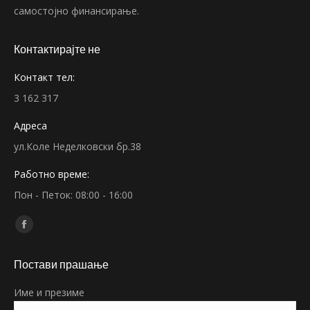
самостојно финансирање.
Контактирајте не
Контакт тел:
3 162 317
Адреса
ул.Коле Неделковски бр.38
Работно време:
Пон - Петок: 08:00 - 16:00
Find us on:
Facebook
page
Постави прашање
opens
in
Име и презиме
new