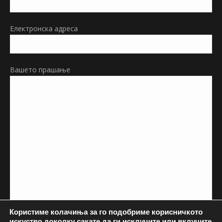
window
Електронска адреса
Вашето прашање
Користиме колачиња за го подобриме корисничкото
искуство доколку сакате да ги исклучите или вклучите