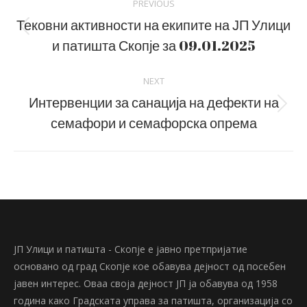
PREVIOUS
navigation
Тековни активности на екипите на ЈП Улици
Previous
и патишта Скопје за 09.01.2025
post:
NEXT
Интервенции за санација на дефекти на
Next
семафори и семафорска опрема
post:
ЈП Улици и патишта - Скопје е јавно претпријатие
основано од град Скопје кое обавува дејност од посебен
јавен интерес. Оваа своја дејност ЈП ја обавува од 1958
година како Градската управа за патишта, организација со