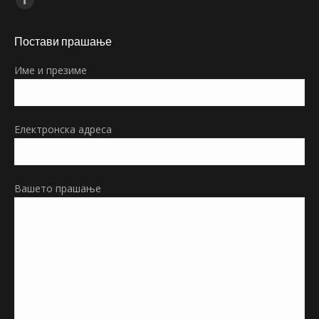
Facebook
page
Постави прашање
opens
in
Име и презиме
new
window
Електронска адреса
Вашето прашање