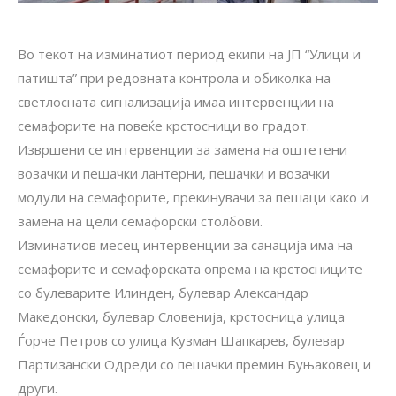
Во текот на изминатиот период екипи на ЈП “Улици и
патишта” при редовната контрола и обиколка на
светлосната сигнализација имаа интервенции на
семафорите на повеќе крстосници во градот.
Извршени се интервенции за замена на оштетени
возачки и пешачки лантерни, пешачки и возачки
модули на семафорите, прекинувачи за пешаци како и
замена на цели семафорски столбови.
Изминатиов месец интервенции за санација има на
семафорите и семафорската опрема на крстосниците
со булеварите Илинден, булевар Александар
Македонски, булевар Словенија, крстосница улица
Ѓорче Петров со улица Кузман Шапкарев, булевар
Партизански Одреди со пешачки премин Буњаковец и
други.