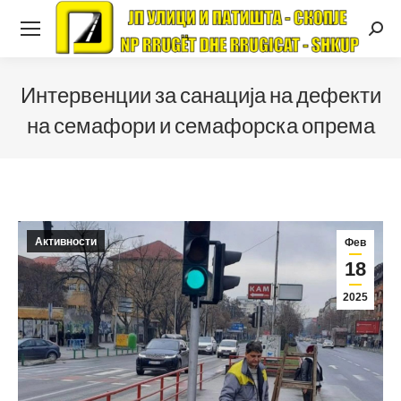
Searc
Интервенции за санација на дефекти
на семафори и семафорска опрема
Активности
Фев
18
2025