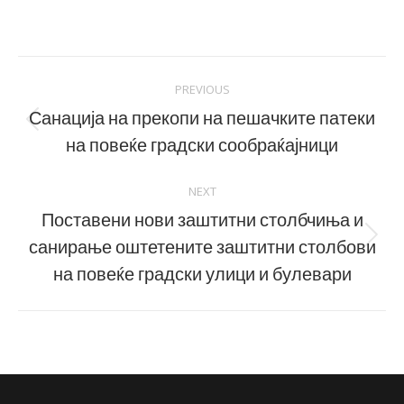
on
on
Facebook
LinkedIn
Post
PREVIOUS
navigation
Санација на прекопи на пешачките патеки
Previous
на повеќе градски сообраќајници
post:
NEXT
Поставени нови заштитни столбчиња и
санирање оштетените заштитни столбови
Next
post:
на повеќе градски улици и булевари