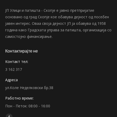
ЈП Улици и патишта - Скопје е јавно претпријатие
основано од град Скопје кое обавува дејност од посебен
јавен интерес. Оваа своја дејност ЈП ја обавува од 1958
година како Градската управа за патишта, организација со
самостојно финансирање.
Контактирајте не
Контакт тел:
3 162 317
Адреса
ул.Коле Неделковски бр.38
Работно време:
Пон - Петок: 08:00 - 16:00
Find us on: