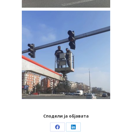
Сподели ја објавата
Share
Share