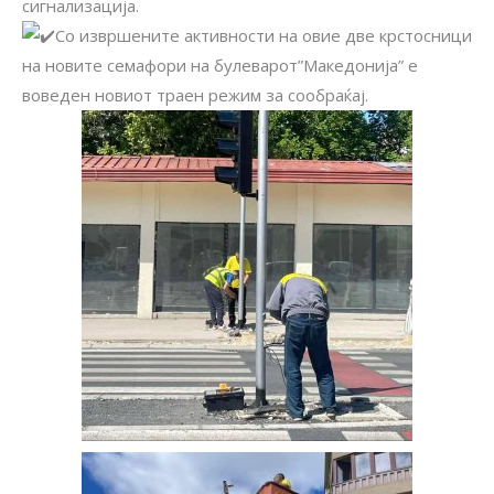
сигнализација.
Со извршените активности на овие две крстосници
на новите семафори на булеварот”Македонија” е
воведен новиот траен режим за сообраќај.