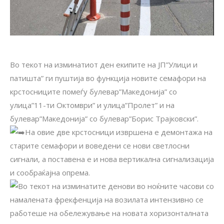
Во текот на изминатиот ден екипите на ЈП”Улици и
патишта” ги пуштија во функција новите семафори на
крстосниците помеѓу булевар”Македонија” со
улица”11-ти Октомври” и улица”Пролет” и на
булевар”Македонија” со булевар”Борис Трајковски”.
На овие две крстосници извршена е демонтажа на
старите семафори и воведени се нови светлосни
сигнали, а поставена е и нова вертикална сигнализација
и сообраќајна опрема.
Во текот на изминатите денови во ноќните часови со
намалената фрекфенција на возилата интензивно се
работеше на обележување на новата хоризонталната