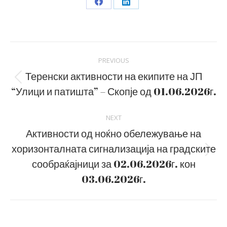
Share
Share
on
on
Facebook
LinkedIn
Post
PREVIOUS
navigation
Теренски активности на екипите на ЈП
Previous
“Улици и патишта” – Скопје од 01.06.2026г.
post:
NEXT
Активности од ноќно обележување на
хоризонталната сигнализација на градските
Next
сообраќајници за 02.06.2026г. кон
post:
03.06.2026г.