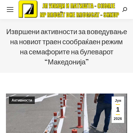
Searc
Извршени активности за воведување
на новиот траен сообраќаен режим
на семафорите на булеварот
“Македонија”
Активности
Јун
1
2026