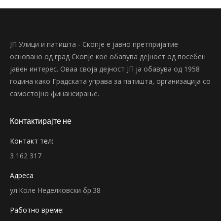
ЈП Улици и патишта - Скопје е јавно претпријатие
основано од град Скопје кое обавува дејност од посебен
јавен интерес. Оваа своја дејност ЈП ја обавува од 1958
година како Градската управа за патишта, организација со
самостојно финансирање.
Контактирајте не
Контакт тел:
3 162 317
Адреса
ул.Коле Неделковски бр.38
Работно време: