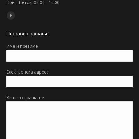
Пон - Петок: 08:00 - 16:00
Find us on:
Facebook
page
Постави прашање
opens
in
Име и презиме
new
window
Електронска адреса
Вашето прашање