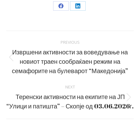
Share
Share
on
on
Facebook
LinkedIn
Post
PREVIOUS
navigation
Извршени активности за воведување на
новиот траен сообраќаен режим на
Previous
post:
семафорите на булеварот “Македонија”
NEXT
Теренски активности на екипите на ЈП
Next
“Улици и патишта” – Скопје од 03.06.2026г.
post: