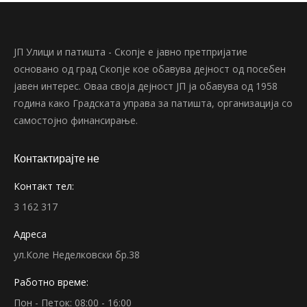
ЈП Улици и патишта - Скопје е јавно претпријатие
основано од град Скопје кое обавува дејност од посебен
јавен интерес. Оваа своја дејност ЈП ја обавува од 1958
година како Градската управа за патишта, организација со
самостојно финансирање.
Контактирајте не
Контакт тел:
3 162 317
Адреса
ул.Коле Неделковски бр.38
Работно време:
Пон - Петок: 08:00 - 16:00