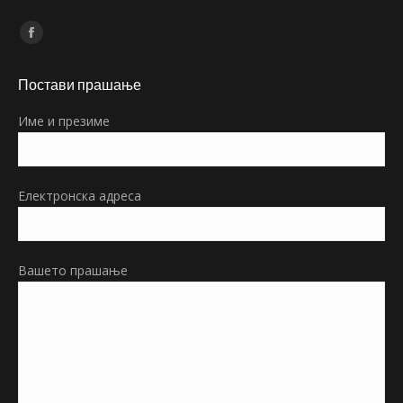
Find us on:
Facebook
page
Постави прашање
opens
in
Име и презиме
new
window
Електронска адреса
Вашето прашање