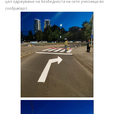
цел одржување на безбедноста на сите учесници во
сообраќајот.