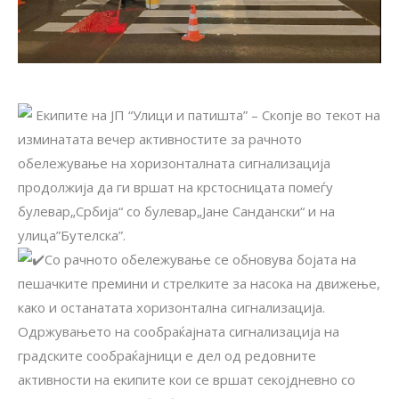
Екипите на ЈП “Улици и патишта” – Скопје во текот на
изминатата вечер активностите за рачното
обележување на хоризонталната сигнализација
продолжија да ги вршат на крстосницата помеѓу
булевар„Србија“ со булевар„Јане Сандански“ и на
улица”Бутелска”.
Со рачното обележување се обновува бојата на
пешачките премини и стрелките за насока на движење,
како и останатата хоризонтална сигнализација.
Одржувањето на сообраќајната сигнализација на
градските сообраќајници е дел од редовните
активности на екипите кои се вршат секојдневно со