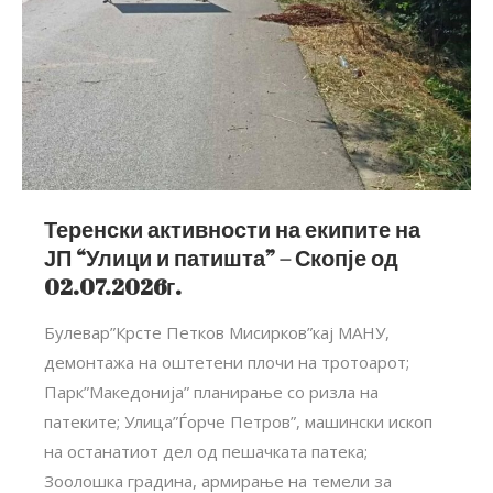
Теренски активности на екипите на
ЈП “Улици и патишта” – Скопје од
02.07.2026г.
Булевар”Крсте Петков Мисирков”кај МАНУ,
демонтажа на оштетени плочи на тротоарот;
Парк”Македонија” планирање со ризла на
патеките; Улица”Ѓорче Петров”, машински ископ
на останатиот дел од пешачката патека;
Зоолошка градина, армирање на темели за