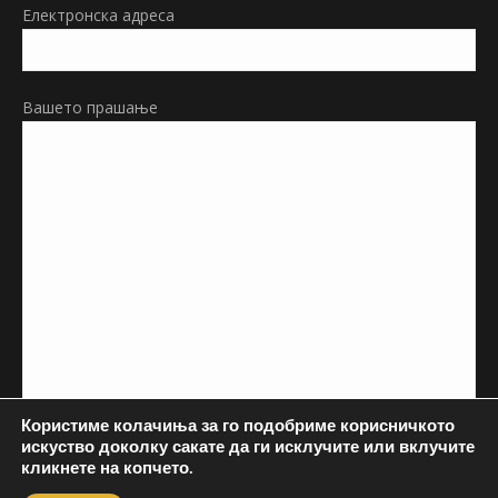
Електронска адреса
Вашето прашање
Користиме колачиња за го подобриме корисничкото
искуство доколку сакате да ги исклучите или вклучите
кликнете на копчето.