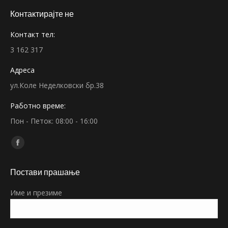
Контактирајте не
Контакт тел:
3 162 317
Адреса
ул.Коле Неделковски бр.38
Работно време:
Пон - Петок: 08:00 - 16:00
Find us on:
Facebook
page
Постави прашање
opens
in
Име и презиме
new
window