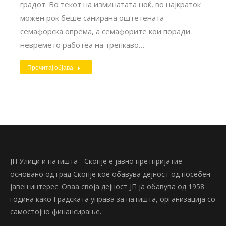
градот. Во текот на изминатата ноќ, во најкраток
можен рок беше санирана оштетената
семафорска опрема, а семафорите кои поради
невремето работеа на трепкаво…
Прочитај објава
ЈП Улици и патишта - Скопје е јавно претпријатие
основано од град Скопје кое обавува дејност од посебен
јавен интерес. Оваа своја дејност ЈП ја обавува од 1958
година како Градската управа за патишта, организација со
самостојно финансирање.