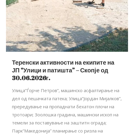
Теренски активности на екипите на
ЈП “Улици и патишта” – Скопје од
30.06.2026г.
Улица”Ѓорче Петров”, машинско асфалтирање на
дел од пешачката патека; Улица”Јордан Мијалков”,
прередување на пропаднати бехатон плочи на
тротоари; Зоолошка градина, машински ископ на
темели за поставување на заштитн ограда;
Парк”Македонија” планирање со ризла на