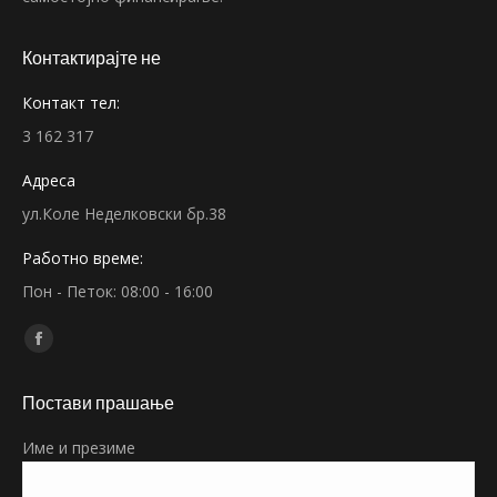
Контактирајте не
Контакт тел:
3 162 317
Адреса
ул.Коле Неделковски бр.38
Работно време:
Пон - Петок: 08:00 - 16:00
Find us on:
Facebook
page
Постави прашање
opens
in
Име и презиме
new
window