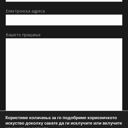
Електронска адреса
Вашето прашање
Користиме колачиња за го подобриме корисничкото
искуство доколку сакате да ги исклучите или вклучите