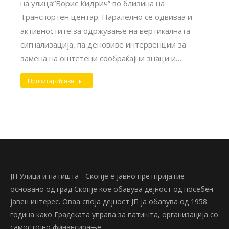
на улица”Борис Кидрич” во близина на
Транспортен центар. Паралелно се одвиваа и
активностите за одржување на вертикалната
сигнализација, па деновиве интервенции за
замена на оштетени сообраќајни знаци и…
Прочитај објава
ЈП Улици и патишта - Скопје е јавно претпријатие
основано од град Скопје кое обавува дејност од посебен
јавен интерес. Оваа своја дејност ЈП ја обавува од 1958
година како Градската управа за патишта, организација со
самостојно финансирање.