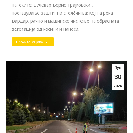
патеките; Булевар”Борис Трајковски”,
поставување заштитни столбчиња; Кеј на река
Вардар, рачно и машинско чистење на обрасната
вегетација од косини и наноси…
Прочитај објава
Јун
30
2026