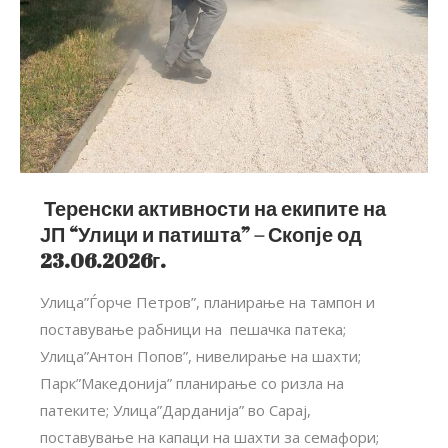
Теренски активности на екипите на
ЈП “Улици и патишта” – Скопје од
23.06.2026г.
Улица”Ѓорче Петров”, планирање на тампон и
поставување рабници на пешачка патека;
Улица”Антон Попов”, нивелирање на шахти;
Парк”Македонија” планирање со ризла на
патеките; Улица”Дарданија” во Сарај,
поставување на капаци на шахти за семафори;