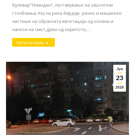
Булевар”Илинден”, поставување на заштитни
столбчиња; Кеј на река Вардар, рачно и машинско
чистење на обрасната вегетација од косини и
наноси на смет,дрва од коритото;…
Прочитај објава
Јун
23
2026