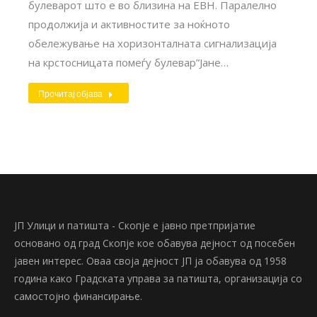
булеварот што е во близина на ЕВН. Паралелно
продолжија и активностите за ноќното
обележување на хоризонталната сигнализација
на крстосницата помеѓу булевар”Јане…
Прочитај објава
ЈП Улици и патишта - Скопје е јавно претпријатие
основано од град Скопје кое обавува дејност од посебен
јавен интерес. Оваа своја дејност ЈП ја обавува од 1958
година како Градската управа за патишта, организација со
самостојно финансирање.