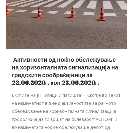
Активности од ноќно обележување
на хоризонталната сигнализација на
градските сообраќајници за
22.06.2026г. кон 23.06.2026г.
Екипите на ЈП “Улици и патишта” – Скопје во текот
на изминатиот викенд активностите за рачното
обележување на хоризонталната сигнализација
продолжија да ги вршат на булеварот”АСНОМ” и
во изминатата ноќ се обележуваше делот од