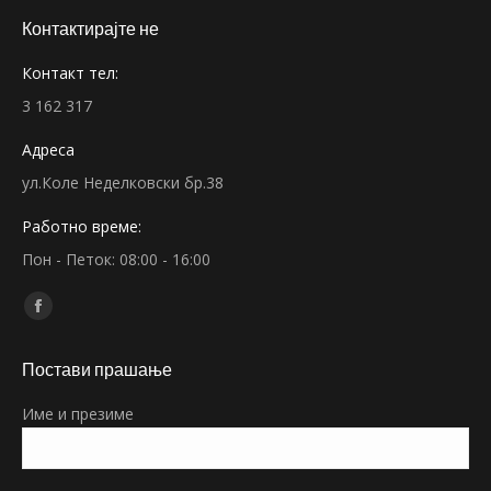
Контактирајте не
Контакт тел:
3 162 317
Адреса
ул.Коле Неделковски бр.38
Работно време:
Пон - Петок: 08:00 - 16:00
Find us on:
Facebook
page
Постави прашање
opens
in
Име и презиме
new
window