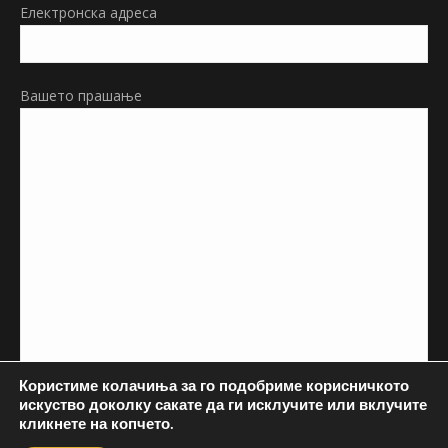
Електронска адреса
Вашето прашање
Користиме колачиња за го подобриме корисничкото
искуство доколку сакате да ги исклучите или вклучите
кликнете на копчето.