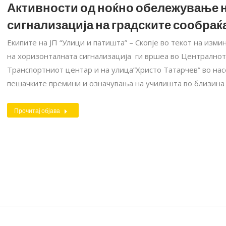
Активности од ноќно обележување 
сигнализација на градските сообраќа
Екипите на ЈП “Улици и патишта” – Скопје во текот на изм
на хоризонталната сигнализација ги вршеа во Централното
Транспортниот центар и на улица”Христо Татарчев” во нас
пешачките премини и означувања на училишта во близина 
Прочитај објава