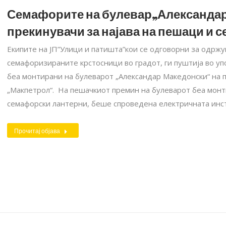
Семафорите на булевар„Александар 
прекинувачи за најава на пешаци и 
Екипите на ЈП”Улици и патишта”кои се одговорни за одржу
семафоризираните крстосници во градот, ги пуштија во у
беа монтирани на булеварот „Александар Македонски“ на 
„Макпетрол“. На пешачкиот премин на булеварот беа монт
семафорски лантерни, беше спроведена електричната инс
Прочитај објава