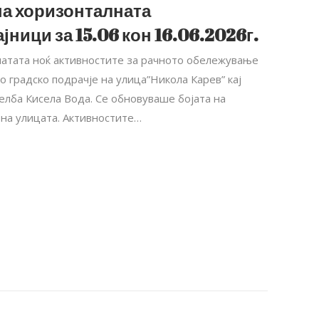
на хоризонталната
јници за 15.06 кон 16.06.2026г.
инатата ноќ активностите за рачното обележување
 градско подрачје на улица”Никола Карев” кај
елба Кисела Вода. Се обновуваше бојата на
на улицата. Активностите…