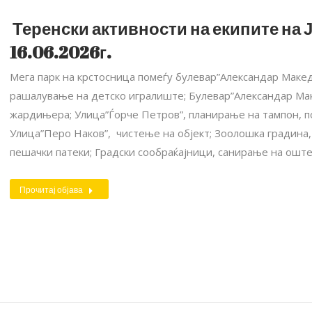
Теренски активности на екипите на Ј
16.06.2026г.
Мега парк на крстосница помеѓу булевар”Александар Макед
рашалување на детско игралиште; Булевар”Александар Мак
жардињера; Улица”Ѓорче Петров”, планирање на тампон, п
Улица”Перо Наков”, чистење на објект; Зоолошка градина
пешачки патеки; Градски сообраќајници, санирање на ош
Прочитај објава