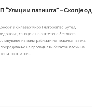
П “Улици и патишта” – Скопје од
онски” и билевар”Киро Глигоров”во Бутел,
едонски”, санација на оштетена бетонска
оставување на мали рабници на пешачка патека;
, прередување на пропаднати бехатон плочи на
тетени заштитни…