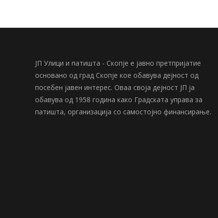
ЈП Улици и патишта - Скопје е јавно претпријатие
основано од град Скопје кое обавува дејност од
посебен јавен интерес. Оваа своја дејност ЈП ја
обавува од 1958 година како Градската управа за
патишта, организација со самостојно финансирање.