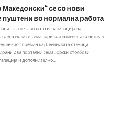
Македонски“ се со нови
се пуштени во нормална работа
вање на светлосната сигнализација на
потреба новите семафори кои изминатата недела
пешачкиот премин кај бензиската станица
ирани два портални семафорски столбови,
талација и дополнително…