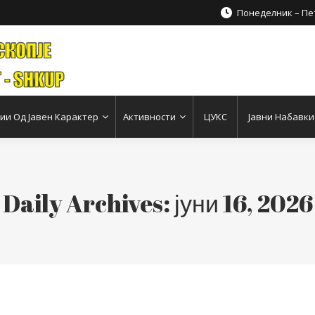
Понеделник – Пет
и Од Јавен Карактер
Активности
ЦУКС
Јавни Набавки
Daily Archives:
јуни 16, 2026