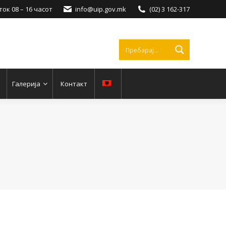
ок 08 – 16 часот
info@uip.gov.mk
(02) 3 162-317
Галерија
Контакт