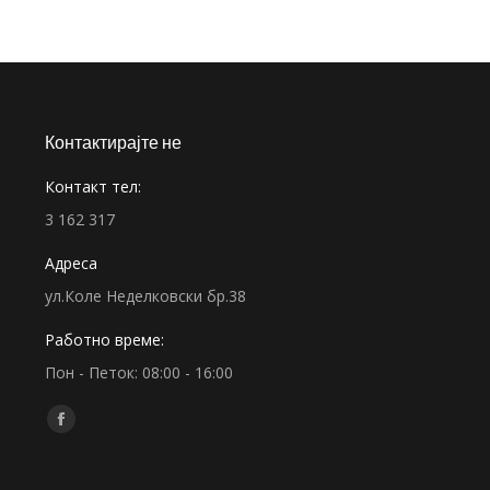
Контактирајте не
Контакт тел:
3 162 317
Адреса
ул.Коле Неделковски бр.38
Работно време:
Пон - Петок: 08:00 - 16:00
Find us on:
Facebook
page
opens