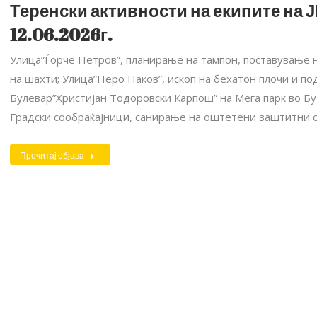
Теренски активности на екипите на Ј
12.06.2026г.
Улица”Ѓорче Петров”, планирање на тампон, поставување 
на шахти; Улица”Перо Наков”, ископ на бехатон плочи и по
Булевар”Христијан Тодоровски Карпош” на Мега парк во Бу
Градски сообраќајници, санирање на оштетени заштитни с
Прочитај објава