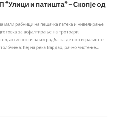
П “Улици и патишта” – Скопје од
на мали рабници на пешачка патека и нивелирање
дготовка за асфалтирање на тротоари;
тел, активности за изградба на детско игралиште;
толбчиња; Кеј на река Вардар, рачно чистење…