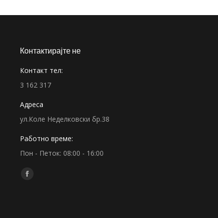
Контактирајте не
Контакт тел:
3 162 317
Адреса
ул.Коле Неделковски бр.38
Работно време:
Пон - Петок: 08:00 - 16:00
Find us on:
Facebook
page
opens
in