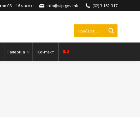
ок 08 – 16 часот
info@uip.gov.mk
(02) 3 162-317
Галерија
Контакт