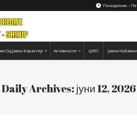
Понеделник – Пет
и Од Јавен Карактер
Активности
ЦУКС
Јавни Набавки
Daily Archives:
јуни 12, 2026