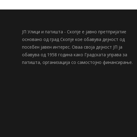
ЈП Улици и патишта - Скопје е јавно претпријатие
основано од град Скопје кое обавува дејност од
посебен јавен интерес. Оваа своја дејност ЈП ја
обавува од 1958 година како Градската управа за
патишта, организација со самостојно финансирање.