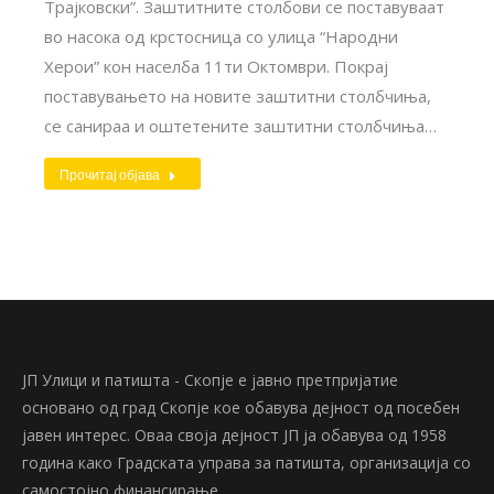
Трајковски”. Заштитните столбови се поставуваат
во насока од крстосница со улица “Народни
Херои” кон населба 11ти Октомври. Покрај
поставувањето на новите заштитни столбчиња,
се санираа и оштетените заштитни столбчиња…
Прочитај објава
ЈП Улици и патишта - Скопје е јавно претпријатие
основано од град Скопје кое обавува дејност од посебен
јавен интерес. Оваа своја дејност ЈП ја обавува од 1958
година како Градската управа за патишта, организација со
самостојно финансирање.