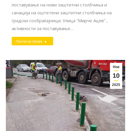
поставување на нови заштитни столбчиња и
санација на оштетени заштитни столбчиња на
градски сообраќајници; Улица “Мирче Ацев” ,
активности за поставување…
Прочитај објава
Ное
10
2025