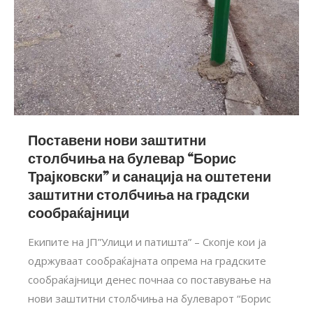
Поставени нови заштитни
столбчиња на булевар “Борис
Трајковски” и санација на оштетени
заштитни столбчиња на градски
сообраќајници
Екипите на ЈП”Улици и патишта” – Скопје кои ја
одржуваат сообраќајната опрема на градските
сообраќајници денес почнаа со поставување на
нови заштитни столбчиња на булеварот “Борис