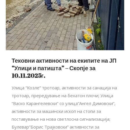
Тековни активности на екипите на ЈП
“Улици и патишта” – Скопје за
10.11.2025г.
Улица “Козле” тротоар, активности за санација на
тротоар, прередување на бехатон плочи; Улица
“Васко Карангелевски” со улица”Ангел Димовски”,
активности за машински ископ на стопи за
поставување на нова светлосна сигнализација;
Булевар”Борис Трајковски” активности за