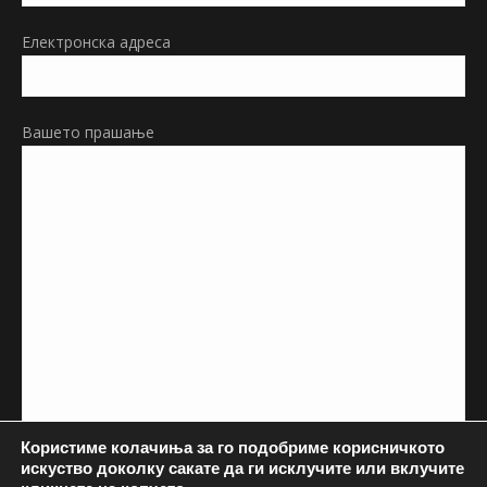
Електронска адреса
Вашето прашање
Користиме колачиња за го подобриме корисничкото
искуство доколку сакате да ги исклучите или вклучите