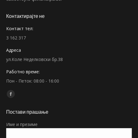
Контактирајте не
Контакт тел:
3 162 317
Адреса
ул.Коле Неделковски бр.38
Работно време:
Пон - Петок: 08:00 - 16:00
Find us on:
Facebook
page
Постави прашање
opens
in
Име и презиме
new
window