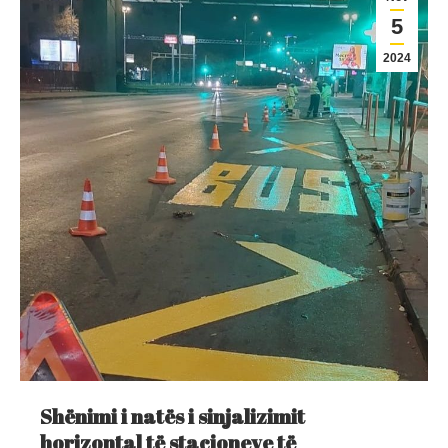
5
2024
Shënimi i natës i sinjalizimit
horizontal të stacioneve të