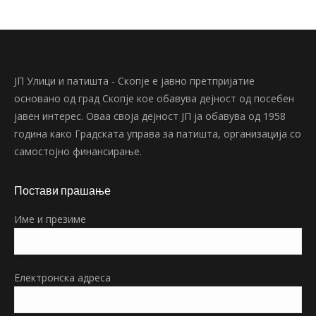
ЈП Улици и патишта - Скопје е јавно претпријатие
основано од град Скопје кое обавува дејност од посебен
јавен интерес. Оваа своја дејност ЈП ја обавува од 1958
година како Градската управа за патишта, организација со
самостојно финансирање.
Постави прашање
Име и презиме
Електронска адреса