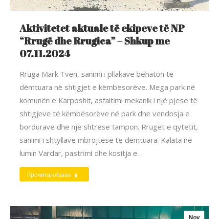
Aktivitetet aktuale të ekipeve të NP
“Rrugë dhe Rrugica” – Shkup me
07.11.2024
Rruga Mark Tven, sanimi i pllakave behaton të
dëmtuara në shtigjet e këmbësorëve. Mega park në
komunën e Karposhit, asfaltimi mekanik i një pjese të
shtigjeve të këmbësorëve në park dhe vendosja e
bordurave dhe një shtrese tampon. Rrugët e qytetit,
sanimi i shtyllave mbrojtëse të dëmtuara. Kalata në
lumin Vardar, pastrimi dhe kositja e…
Прочитај објава
Nov