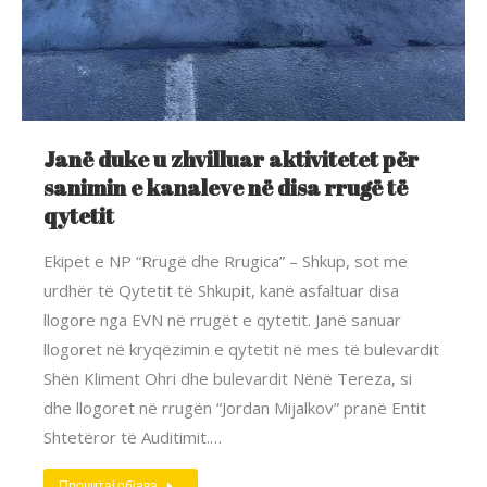
Janë duke u zhvilluar aktivitetet për
sanimin e kanaleve në disa rrugë të
qytetit
Ekipet e NP “Rrugë dhe Rrugica” – Shkup, sot me
urdhër të Qytetit të Shkupit, kanë asfaltuar disa
llogore nga EVN në rrugët e qytetit. Janë sanuar
llogoret në kryqëzimin e qytetit në mes të bulevardit
Shën Kliment Ohri dhe bulevardit Nënë Tereza, si
dhe llogoret në rrugën “Jordan Mijalkov” pranë Entit
Shtetëror të Auditimit.…
Прочитај објава