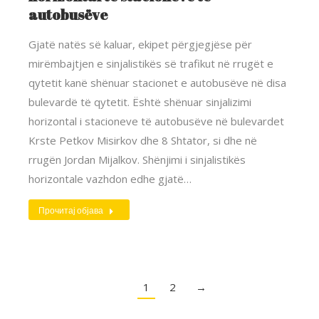
autobusëve
Gjatë natës së kaluar, ekipet përgjegjëse për
mirëmbajtjen e sinjalistikës së trafikut në rrugët e
qytetit kanë shënuar stacionet e autobusëve në disa
bulevardë të qytetit. Është shënuar sinjalizimi
horizontal i stacioneve të autobusëve në bulevardet
Krste Petkov Misirkov dhe 8 Shtator, si dhe në
rrugën Jordan Mijalkov. Shënjimi i sinjalistikës
horizontale vazhdon edhe gjatë…
Прочитај објава
1
2
→