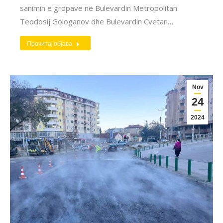
sanimin e gropave në Bulevardin Metropolitan
Teodosij Gologanov dhe Bulevardin Cvetan…
Прочитај објава
Nov
24
2024