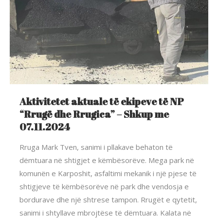
Aktivitetet aktuale të ekipeve të NP
“Rrugë dhe Rrugica” – Shkup me
07.11.2024
Rruga Mark Tven, sanimi i pllakave behaton të
dëmtuara në shtigjet e këmbësorëve. Mega park në
komunën e Karposhit, asfaltimi mekanik i një pjese të
shtigjeve të këmbësorëve në park dhe vendosja e
bordurave dhe një shtrese tampon. Rrugët e qytetit,
sanimi i shtyllave mbrojtëse të dëmtuara. Kalata në