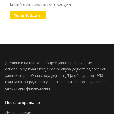
lumin Vardar, pastrimi dhe kositja e…
Прочитај објава
ЈП Улици и патишта - Скопје е јавно претпријатие
основано од град Скопје кое обавува дејност од посебен
јавен интерес. Оваа своја дејност ЈП ја обавува од 1958
година како Градската управа за патишта, организација со
самостојно финансирање.
Постави прашање
Име и презиме