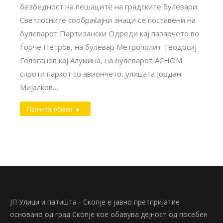
безбедност на пешаците на градските булевари.
Светлосните сообраќајни знаци се поставени на
булеварот Партизански Одреди кај пазарчето во
Ѓорче Петров, на булевар Метрополит Теодосиј
Гологанов кај Алумина, на булеварот АСНОМ
спроти паркот со авиончето, улицата Јордан
Мијалков…
Прочитај објава
ЈП Улици и патишта - Скопје е јавно претпријатие
основано од град Скопје кое обавува дејност од посебен