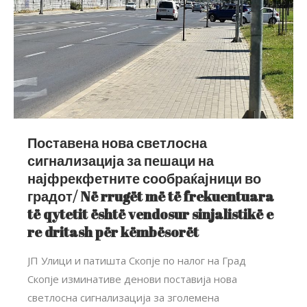
Поставена нова светлосна
сигнализација за пешаци на
најфрекфетните сообраќајници во
градот/ Në rrugët më të frekuentuara
të qytetit është vendosur sinjalistikë e
re dritash për këmbësorët
ЈП Улици и патишта Скопје по налог на Град
Скопје изминативе денови поставија нова
светлосна сигнализација за зголемена