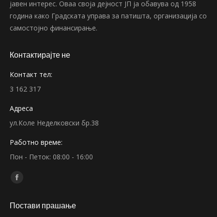
јавен интерес. Оваа своја дејност ЈП ја обавува од 1958
година како Градската управа за патишта, организација со
самостојно финансирање.
Контактирајте не
Контакт тел:
3 162 317
Адреса
ул.Коле Неделковски бр.38
Работно време:
Пон - Петок: 08:00 - 16:00
Find us on:
Facebook
page
Постави прашање
opens