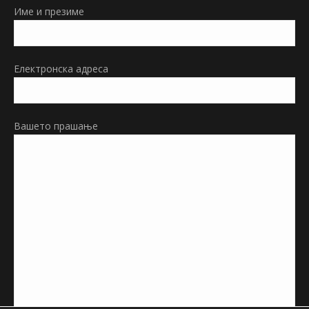
in
Име и презиме
new
window
Електронска адреса
Вашето прашање