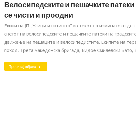
Велосипедските и пешачките патеки 
се чисти и проодни
Екипи на ЈП „Улици и патишта“ во текот на изминатото де
снегот на велосипедските и пешачките патеки на градскит
движење на пешаците и велосипедистите. Екипите на тере
поход, Трета македонска бригада, Видое Смилевски Бато,
Прочитај објава