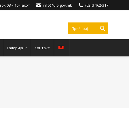
ок 08 – 16 часот
info@uip.gov.mk
(02) 3 162-317
Галерија
Контакт