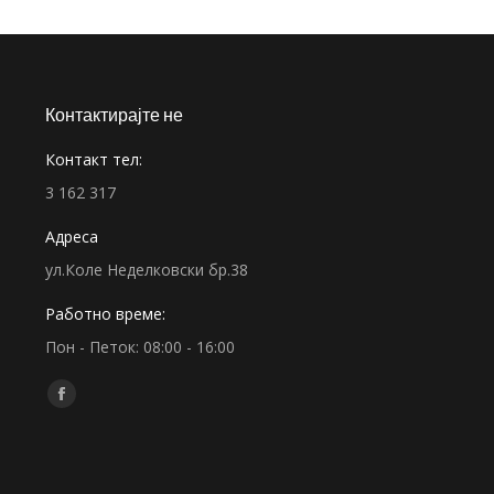
Контактирајте не
Контакт тел:
3 162 317
Адреса
ул.Коле Неделковски бр.38
Работно време:
Пон - Петок: 08:00 - 16:00
Find us on:
Facebook
page
opens
in