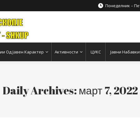
Понеделник – Пет
и Од Јавен Карактер
Активности
ЦУКС
Јавни Набавки
Daily Archives:
март 7, 2022