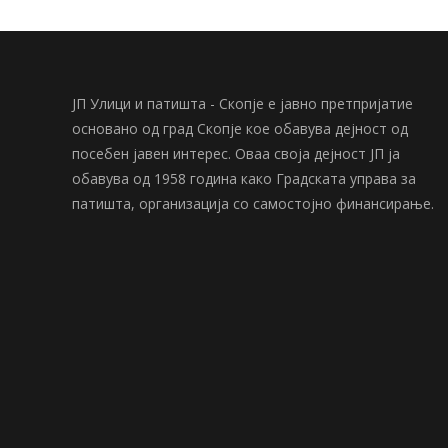
ЈП Улици и патишта - Скопје е јавно претпријатие
основано од град Скопје кое обавува дејност од
посебен јавен интерес. Оваа своја дејност ЈП ја
обавува од 1958 година како Градската управа за
патишта, организација со самостојно финансирање.