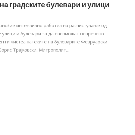
на градските булевари и улици
ноноќие интензивно работеа на расчистување од
е улици и булевари за да овозможат непречено
н ги чистеа патеките на булеварите Февруарски
 Борис Трајковски, Митрополит…