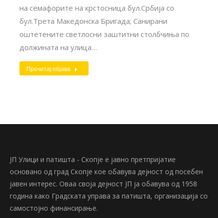
на семафорите на крстосница бул.Србија со
бул.Трета Македонска Бригада; Санирани
оштетените светлосни заштитни столбчиња по
должината на улица…
Прочитај објава
ЈП Улици и патишта - Скопје е јавно претпријатие
основано од град Скопје кое обавува дејност од посебен
јавен интерес. Оваа своја дејност ЈП ја обавува од 1958
година како Градската управа за патишта, организација со
самостојно финансирање.