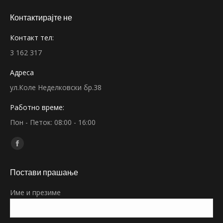
Контактирајте не
Контакт тел:
3 162 317
Адреса
ул.Коле Неделковски бр.38
Работно време:
Пон - Петок: 08:00 - 16:00
Find us on:
Facebook
page
Постави прашање
opens
in
Име и презиме
new
window