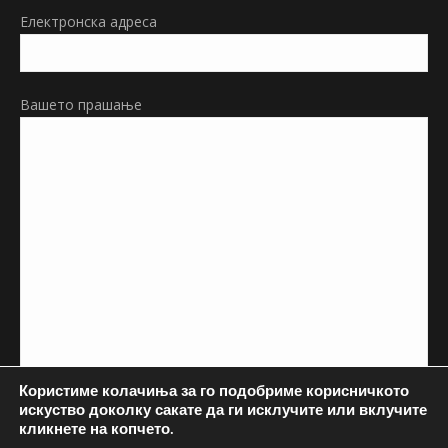
Електронска адреса
Вашето прашање
Користиме колачиња за го подобриме корисничкото
искуство доколку сакате да ги исклучите или вклучите
кликнете на копчето.