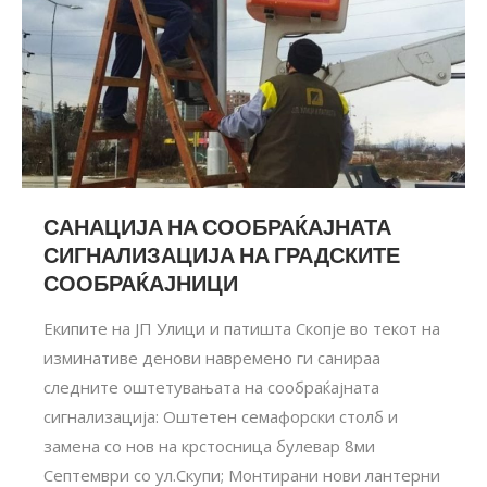
САНАЦИЈА НА СООБРАЌАЈНАТА
СИГНАЛИЗАЦИЈА НА ГРАДСКИТЕ
СООБРАЌАЈНИЦИ
Екипите на ЈП Улици и патишта Скопје во текот на
изминативе денови навремено ги санираа
следните оштетувањата на сообраќајната
сигнализација: Оштетен семафорски столб и
замена со нов на крстосница булевар 8ми
Септември со ул.Скупи; Монтирани нови лантерни