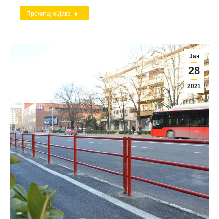
Прочитај објава
Јан
28
2021