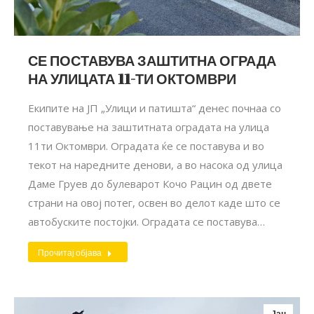
СЕ ПОСТАВУВА ЗАШТИТНА ОГРАДА
НА УЛИЦАТА 11-ТИ ОКТОМВРИ
Екипите на ЈП „Улици и патишта“ денес почнаа со
поставување на заштитната оградата на улица
11ти Октомври. Оградата ќе се поставува и во
текот на наредните денови, а во насока од улица
Даме Груев до булеварот Кочо Рацин од двете
страни на овој потег, освен во делот каде што се
автобуските постојки. Оградата се поставува…
Прочитај објава
Јан