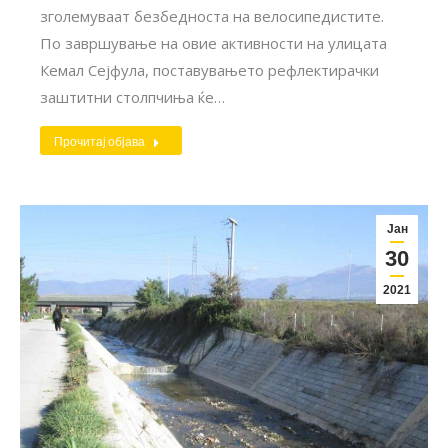
зголемуваат безбедноста на велосипедистите.
По завршување на овие активности на улицата
Кемал Сејфула, поставувањето рефлектирачки
заштитни столпчиња ќе…
Прочитај објава
Јан
30
2021