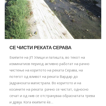
СЕ ЧИСТИ РЕКАТА СЕРАВА
Екипите на ЈП Улици и патишта, во текот на
изминатиов период активно работат на рачно
чистење на коритото на реката Серава, на
потегот од вливот на реката Вардар до
Јадранската магистрала. Во коритото и на
косините на реката рачно се чистат, односно
сечат и од нив се отстрануваа обраснатата трева
и дрвја. Кога екипите ќе…