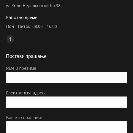
ул.Коле Неделковски бр.38
Работно време:
Пон - Петок: 08:00 - 16:00
Find us on:
Facebook
page
Постави прашање
opens
in
Име и презиме
new
window
Електронска адреса
Вашето прашање