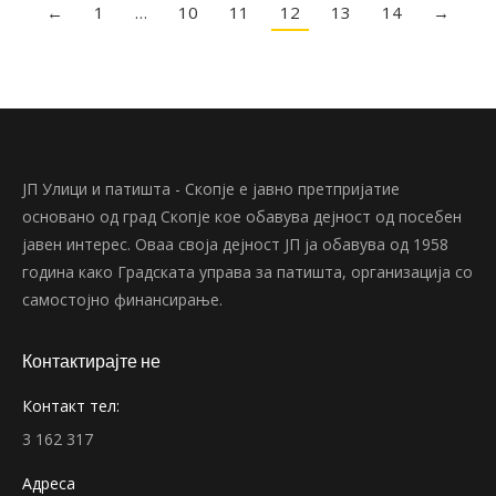
←
1
…
10
11
12
13
14
→
ЈП Улици и патишта - Скопје е јавно претпријатие
основано од град Скопје кое обавува дејност од посебен
јавен интерес. Оваа своја дејност ЈП ја обавува од 1958
година како Градската управа за патишта, организација со
самостојно финансирање.
Контактирајте не
Контакт тел:
3 162 317
Адреса