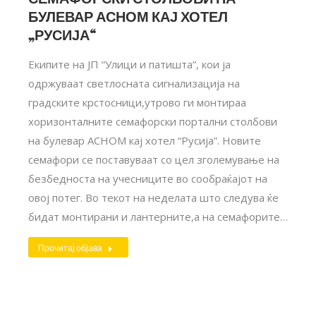
БУЛЕВАР АСНОМ КАЈ ХОТЕЛ
„РУСИЈА“
Екипите на ЈП “Улици и патишта”, кои ја
одржуваат светлосната сигнализација на
градските крстосници,утрово ги монтираа
хоризонталните семафорски портални столбови
на булевар АСНОМ кај хотел “Русија”. Новите
семафори се поставуваат со цел зголемување на
безбедноста на учесниците во сообраќајот на
овој потег. Во текот на неделата што следува ќе
бидат монтирани и лантерните,а на семафорите…
Прочитај објава