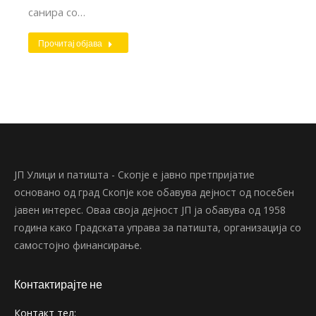
санира со…
Прочитај објава
ЈП Улици и патишта - Скопје е јавно претпријатие
основано од град Скопје кое обавува дејност од посебен
јавен интерес. Оваа своја дејност ЈП ја обавува од 1958
година како Градската управа за патишта, организација со
самостојно финансирање.
Контактирајте не
Контакт тел: