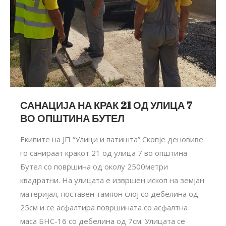
САНАЦИЈА НА КРАК 21 ОД УЛИЦА 7
ВО ОПШТИНА БУТЕЛ
Екипите на ЈП “Улици и патишта” Скопје деновиве
го санираат кракот 21 од улица 7 во општина
Бутел со површина од околу 2500метри
квадратни. На улицата е извршен ископ на земјан
материјал, поставен тампон слој со дебелина од
25см и се асфалтира површината со асфалтна
маса БНС-16 со дебелина од 7см. Улицата се