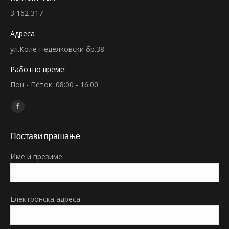
3 162 317
Адреса
ул.Коле Неделковски бр.38
Работно време:
Пон - Петок: 08:00 - 16:00
Find us on:
Facebook
page
Постави прашање
opens
in
Име и презиме
new
window
Електронска адреса