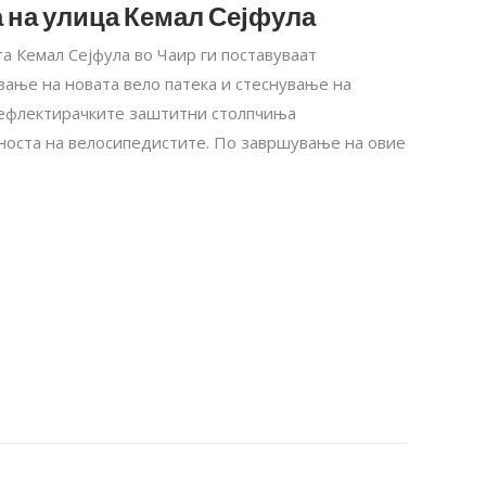
 на улица Кемал Сејфула
а Кемал Сејфула во Чаир ги поставуваат
ање на новата вело патека и стеснување на
Рефлектирачките заштитни столпчиња
носта на велосипедистите. По завршување на овие