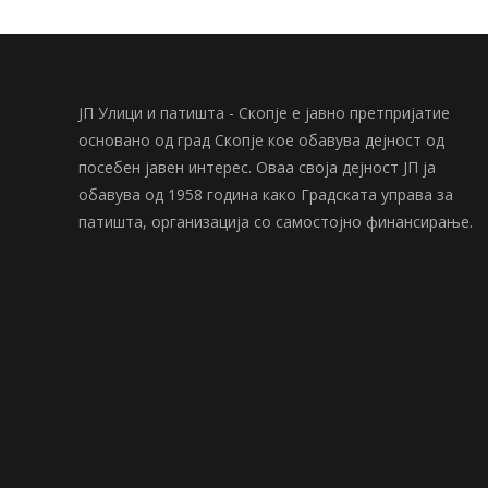
ЈП Улици и патишта - Скопје е јавно претпријатие
основано од град Скопје кое обавува дејност од
посебен јавен интерес. Оваа своја дејност ЈП ја
обавува од 1958 година како Градската управа за
патишта, организација со самостојно финансирање.