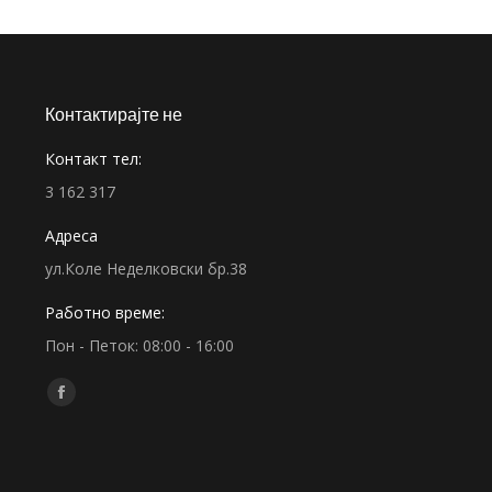
Контактирајте не
Контакт тел:
3 162 317
Адреса
ул.Коле Неделковски бр.38
Работно време:
Пон - Петок: 08:00 - 16:00
Find us on:
Facebook
page
opens
in