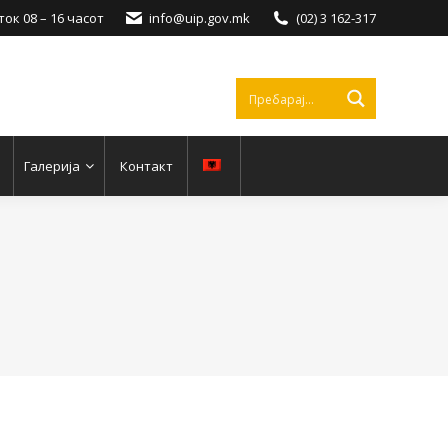
ок 08 – 16 часот
info@uip.gov.mk
(02) 3 162-317
Галерија
Контакт