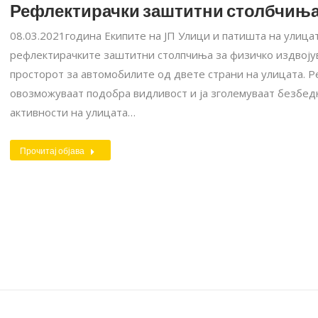
Рефлектирачки заштитни столбчиња
08.03.2021година Екипите на ЈП Улици и патишта на улицат
рефлектирачките заштитни столпчиња за физичко издвојув
просторот за автомобилите од двете страни на улицата. 
овозможуваат подобра видливост и ја зголемуваат безбед
активности на улицата…
Прочитај објава