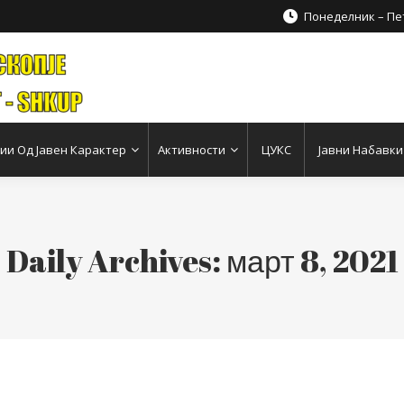
Понеделник – Пет
и Од Јавен Карактер
Активности
ЦУКС
Јавни Набавки
Daily Archives:
март 8, 2021