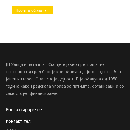
Прочитај објава
ЈП Улици и патишта - Скопје е јавно претпријатие
основано од град Скопје кое обавува дејност од посебен
јавен интерес. Оваа своја дејност ЈП ја обавува од 1958
година како Градската управа за патишта, организација со
самостојно финансирање.
Контактирајте не
Контакт тел:
3 162 317