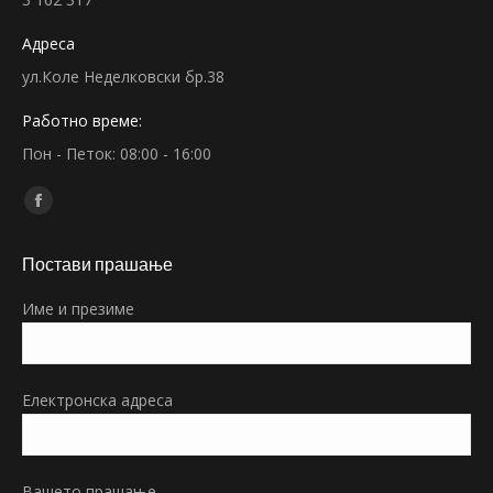
Адреса
ул.Коле Неделковски бр.38
Работно време:
Пон - Петок: 08:00 - 16:00
Find us on:
Facebook
page
Постави прашање
opens
in
Име и презиме
new
window
Електронска адреса
Вашето прашање