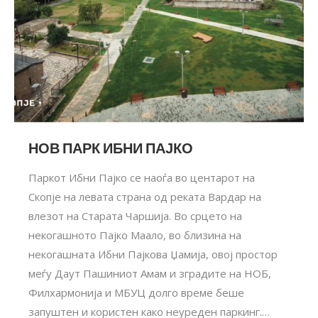
НОВ ПАРК ИБНИ ПАЈКО
Паркот Ибни Пајко се наоѓа во центарот на
Скопје на левата страна од реката Вардар на
влезот на Старата Чаршија. Во срцето на
некогашното Пајко Маало, во близина на
некогашната Ибни Пајкова Џамија, овој простор
меѓу Даут Пашиниот Амам и зградите на НОБ,
Филхармонија и МБУЦ долго време беше
запуштен и користен како неуреден паркинг.…