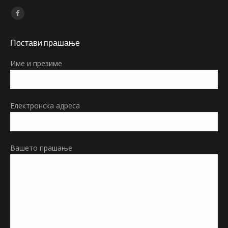
Find us on:
Facebook
page
Постави прашање
opens
in
Име и презиме
new
window
Електронска адреса
Вашето прашање