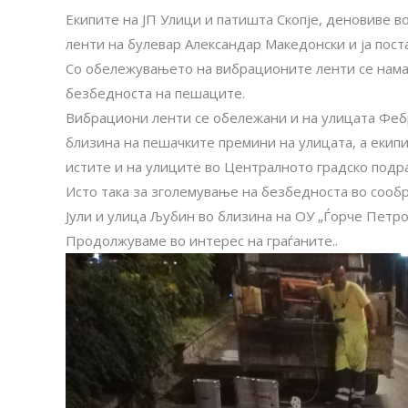
Екипите на ЈП Улици и патишта Скопје, деновиве в
ленти на булевар Александар Македонски и ја пост
Со обележувањето на вибрационите ленти се нама
безбедноста на пешаците.
Вибрациони ленти се обележани и на улицата Фе
близина на пешачките премини на улицата, а екип
истите и на улиците во Централното градско подра
Исто така за зголемување на безбедноста во сооб
Јули и улица Љубин во близина на ОУ „Ѓорче Петр
Продолжуваме во интерес на граѓаните..