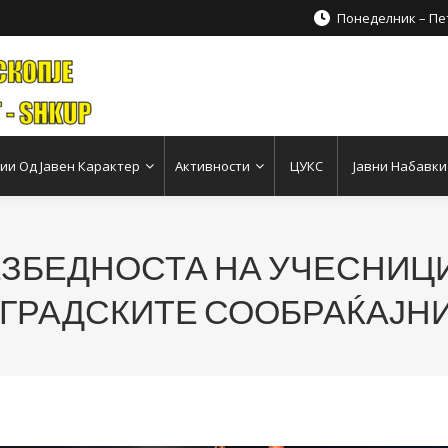
Понеделник – Пет
и Од Јавен Карактер
Активности
ЦУКС
Јавни Набавки
ЗБЕДНОСТА НА УЧЕСНИЦ
 ГРАДСКИТЕ СООБРАЌАЈН