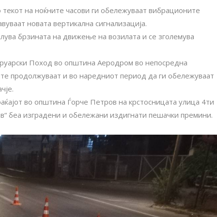
о текот на ноќните часови ги обележуваат вибрационите
авуваат новата вертикална сигнализација.
лува брзината на движење на возилата и се зголемува
бруарски Поход во општина Аеродром во непосредна
ите продолжуваат и во наредниот период да ги обележуваат
чје.
раќајот во општина Ѓорче Петров на крстосницата улица 4ти
ов“ беа изградени и обележани издигнати пешачки премини.