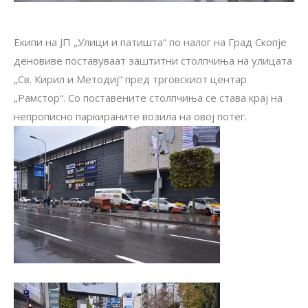
Eкипи на ЈП „Улици и патишта“ по налог на Град Скопје
деновиве поставуваат заштитни столпчиња на улицата
„Св. Кирил и Методиј“ пред трговскиот центар
„Рамстор“. Со поставените столпчиња се става крај на
непрописно паркираните возила на овој потег.