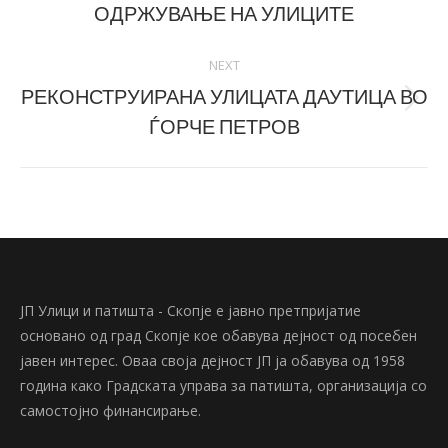
ОДРЖУВАЊЕ НА УЛИЦИТЕ
post:
NEXT
РЕКОНСТРУИРАНА УЛИЦАТА ДАУТИЦА ВО
Next
ЃОРЧЕ ПЕТРОВ
post:
ЈП Улици и патишта - Скопје е јавно претпријатие
основано од град Скопје кое обавува дејност од посебен
јавен интерес. Оваа своја дејност ЈП ја обавува од 1958
година како Градската управа за патишта, организација со
самостојно финансирање.