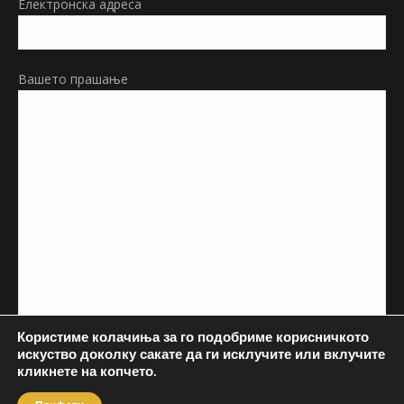
Електронска адреса
Вашето прашање
Користиме колачиња за го подобриме корисничкото
искуство доколку сакате да ги исклучите или вклучите
кликнете на копчето.