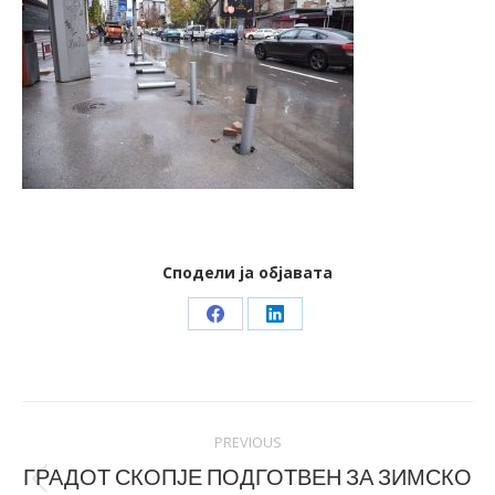
Сподели ја објавата
Share
Share
on
on
Facebook
LinkedIn
Post
PREVIOUS
navigation
ГРАДОТ СКОПЈЕ ПОДГОТВЕН ЗА ЗИМСКО
Previous