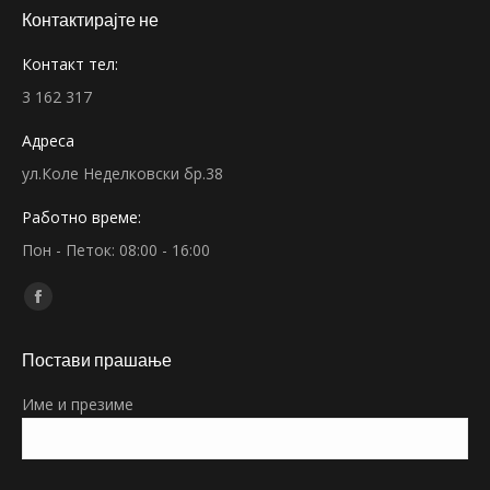
Контактирајте не
Контакт тел:
3 162 317
Адреса
ул.Коле Неделковски бр.38
Работно време:
Пон - Петок: 08:00 - 16:00
Find us on:
Facebook
page
Постави прашање
opens
in
Име и презиме
new
window