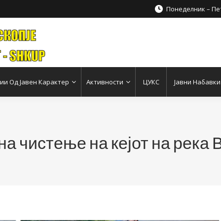
Понеделник – Пет
и Од Јавен Карактер
Активности
ЦУКС
Јавни Набавки
на чистење на кејот на река 