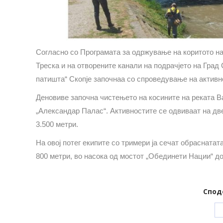
Согласно со Програмата
за одржу
вање на коритото на
Треска и на отворените канали на подрачјето на Град С
патишта“ Скопје започнаа со спроведување на активн
Деновиве започна чистењето на косините на реката В
„Александар Палас“. Активностите се одвиваат на две
3.500 метри.
На овој потег екипите со тримери ја сечат обраснатата
800 метри, во насока од мостот „Обединети Нации“ д
Спод