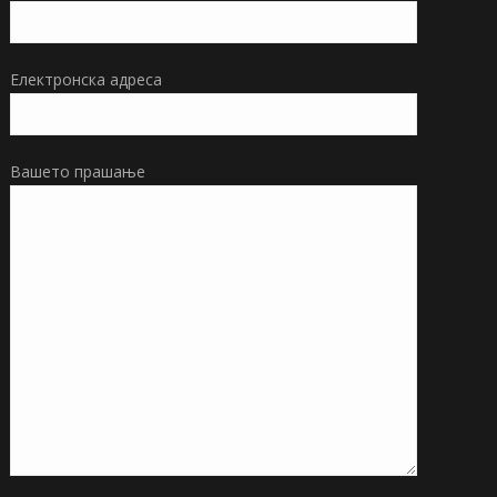
Електронска адреса
Вашето прашање