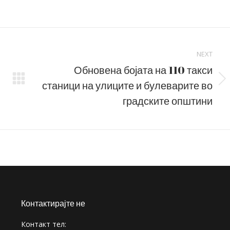
on
on
Facebook
LinkedIn
NEXT
Обновена бојата на 110 такси
станици на улиците и булеварите во
Next
post:
градските општини
Контактирајте не
Контакт тел: