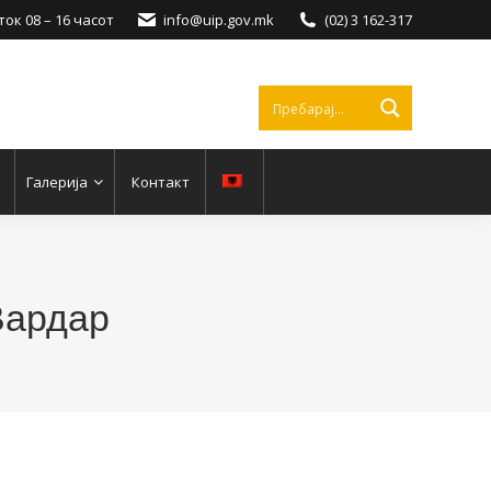
ок 08 – 16 часот
info@uip.gov.mk
(02) 3 162-317
Галерија
Контакт
Вардар