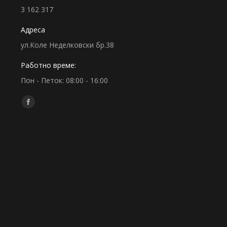
3 162 317
Адреса
ул.Коле Неделковски бр.38
Работно време:
Пон - Петок: 08:00 - 16:00
Find us on:
Facebook
page
opens
in
new
window