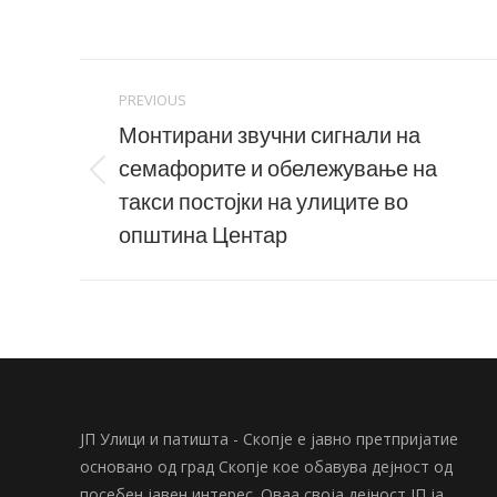
Post
PREVIOUS
navigation
Монтирани звучни сигнали на
семафорите и обележување на
Previous
такси постојки на улиците во
post:
општина Центар
ЈП Улици и патишта - Скопје е јавно претпријатие
основано од град Скопје кое обавува дејност од
посебен јавен интерес. Оваа своја дејност ЈП ја