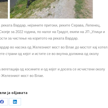
 реката Вардар, нејзините притоки, реките Серава, Лепенец,
копје за 2022 година, по налог на Градот, екипи на ЈП „Улици и
ости за чистење на коритото на реката Вардар.
ардар во насока од Железниот мост во Влае до мостот кај хотел
те страни од кејот и истите се во вкупна должина од околу
 вегетација од косините и од кејот и досега се исчистени околу
о Железниот мост во Влае.
ели ја објавата
Share
Share