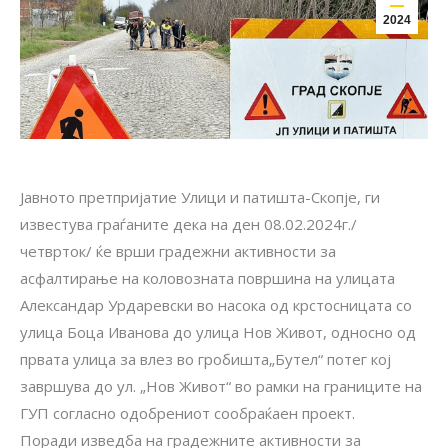
2024
Јавното претпријатие Улици и патишта-Скопје, ги
известува граѓаните дека на ден 08.02.2024г./
четврток/ ќе врши градежни активности за
асфалтирање на коловозната површина на улицата
Александар Урдаревски во насока од крстосницата со
улица Боца Иванова до улица Нов Живот, односно од
првата улица за влез во гробишта„Бутел“ потег кој
завршува до ул. „Нов Живот“ во рамки на границите на
ГУП согласно одобрениот сообраќаен проект.
Поради изведба на градежните активности за