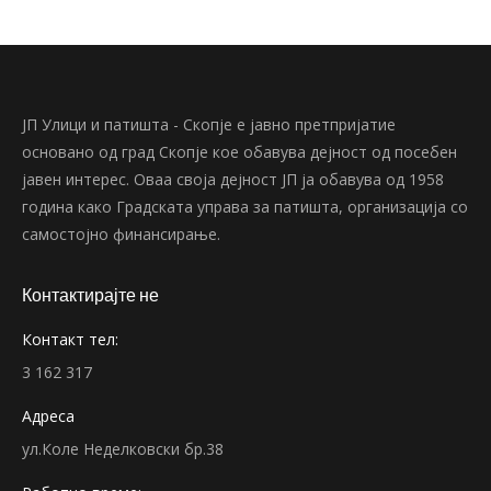
ЈП Улици и патишта - Скопје е јавно претпријатие
основано од град Скопје кое обавува дејност од посебен
јавен интерес. Оваа своја дејност ЈП ја обавува од 1958
година како Градската управа за патишта, организација со
самостојно финансирање.
Контактирајте не
Контакт тел:
3 162 317
Адреса
ул.Коле Неделковски бр.38