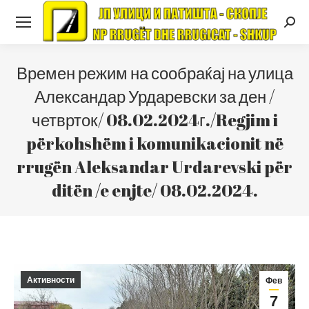
Searc
Времен режим на сообраќај на улица
Александар Урдаревски за ден /
четврток/ 08.02.2024г./Regjim i
përkohshëm i komunikacionit në
rrugën Aleksandar Urdarevski për
ditën /e enjte/ 08.02.2024.
Активности
Фев
7