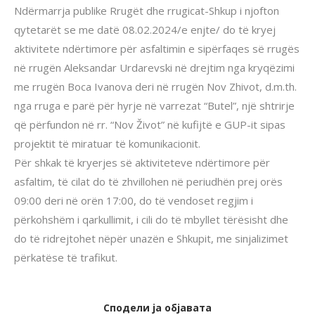
Ndërmarrja publike Rrugët dhe rrugicat-Shkup i njofton
qytetarët se me datë 08.02.2024/e enjte/ do të kryej
aktivitete ndërtimore për asfaltimin e sipërfaqes së rrugës
në rrugën Aleksandar Urdarevski në drejtim nga kryqëzimi
me rrugën Boca Ivanova deri në rrugën Nov Zhivot, d.m.th.
nga rruga e parë për hyrje në varrezat “Butel”, një shtrirje
që përfundon në rr. “Nov Život” në kufijtë e GUP-it sipas
projektit të miratuar të komunikacionit.
Për shkak të kryerjes së aktiviteteve ndërtimore për
asfaltim, të cilat do të zhvillohen në periudhën prej orës
09:00 deri në orën 17:00, do të vendoset regjim i
përkohshëm i qarkullimit, i cili do të mbyllet tërësisht dhe
do të ridrejtohet nëpër unazën e Shkupit, me sinjalizimet
përkatëse të trafikut.
Сподели ја објавата