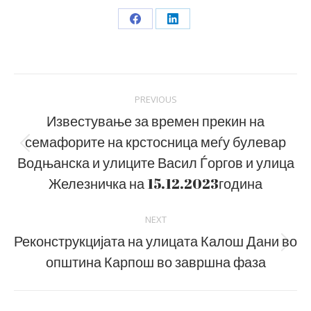
Share
Share
on
on
Facebook
LinkedIn
Post
PREVIOUS
navigation
Известување за времен прекин на
семафорите на крстосница меѓу булевар
Previous
Водњанска и улиците Васил Ѓоргов и улица
post:
Железничка на 15.12.2023година
NEXT
Реконструкцијата на улицата Калош Дани во
Next
општина Карпош во завршна фаза
post: