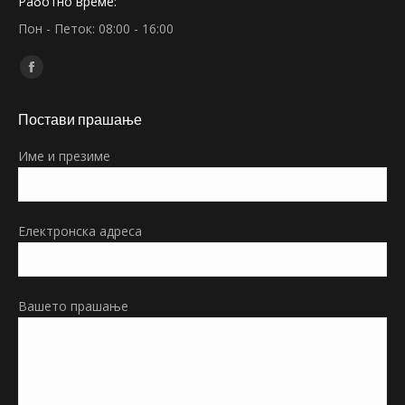
Работно време:
Пон - Петок: 08:00 - 16:00
Find us on:
Facebook
page
Постави прашање
opens
in
Име и презиме
new
window
Електронска адреса
Вашето прашање