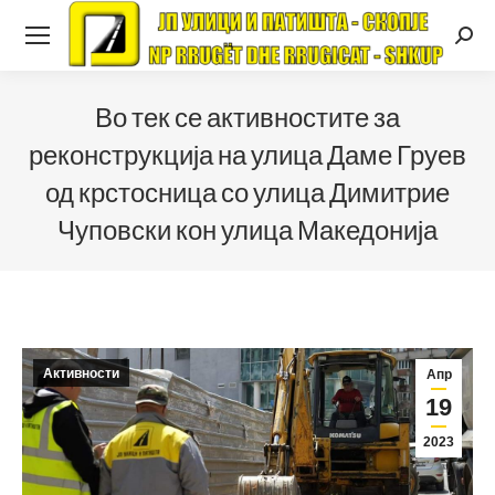
Searc
Во тек се активностите за
реконструкција на улица Даме Груев
од крстосница со улица Димитрие
Чуповски кон улица Македонија
Активности
Апр
19
2023