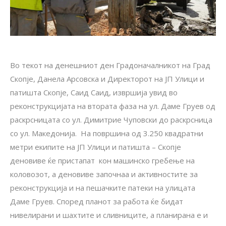
Во текот на денешниот ден Градоначалникот на Град
Скопје, Данела Арсовска и Директорот на ЈП Улици и
патишта Скопје, Саид Саид, извршија увид во
реконструкцијата на втората фаза на ул. Даме Груев од
раскрсницата со ул. Димитрие Чуповски до раскрсница
со ул. Македонија. На површина од 3.250 квадратни
метри екипите на ЈП Улици и патишта – Скопје
деновиве ќе пристапат кон машинско гребење на
коловозот, а деновиве започнаа и активностите за
реконструкција и на пешачките патеки на улицата
Даме Груев. Според планот за работа ќе бидат
нивелирани и шахтите и сливниците, а планирана е и