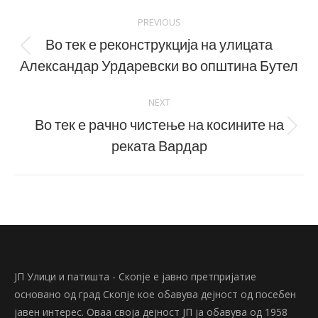
Post
PREVIOUS
navigation
Во тек е реконструкција на улицата
Previous
Александар Урдаревски во општина Бутел
post:
NEXT
Во тек е рачно чистење на косините на
Next
реката Вардар
post:
ЈП Улици и патишта - Скопје е јавно претпријатие
основано од град Скопје кое обавува дејност од посебен
јавен интерес. Оваа своја дејност ЈП ја обавува од 1958