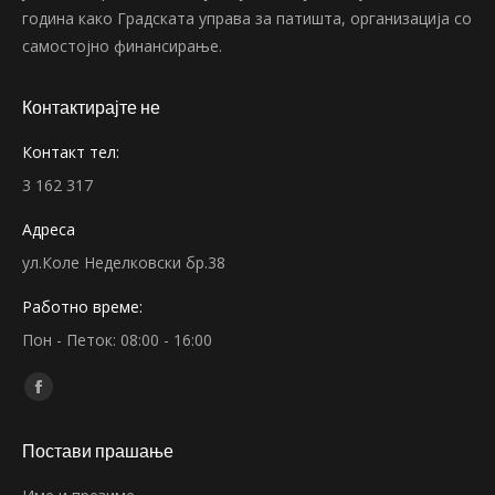
година како Градската управа за патишта, организација со
самостојно финансирање.
Контактирајте не
Контакт тел:
3 162 317
Адреса
ул.Коле Неделковски бр.38
Работно време:
Пон - Петок: 08:00 - 16:00
Find us on:
Facebook
page
Постави прашање
opens
in