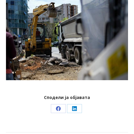
Сподели ја објавата
Share
Share
on
on
Facebook
LinkedIn