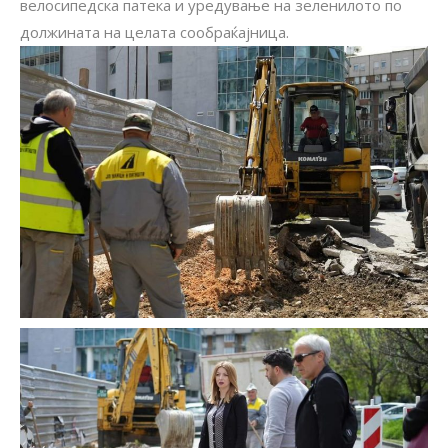
велосипедска патека и уредување на зеленилото по
должината на целата сообраќајница.