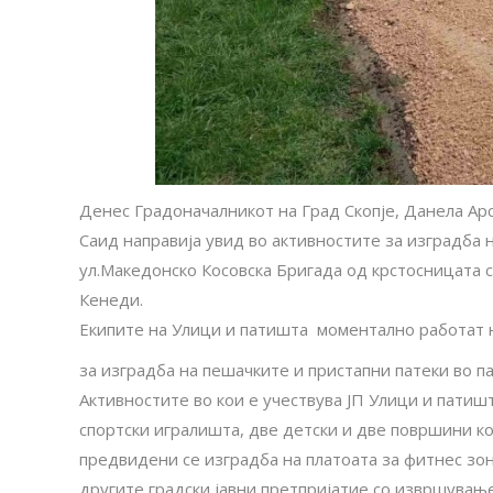
Денес Градоначалникот на Град Скопје, Данела Ар
Саид направија увид во активностите за изградба н
ул.Македонско Косовска Бригада од крстосницата 
Кенеди.
Екипите на Улици и патишта моментално работат н
за изградба на пешачките и пристапни патеки во па
Активностите во кои е учествува ЈП Улици и патишт
спортски игралишта, две детски и две површини ко
предвидени се изградба на платоата за фитнес зон
другите градски јавни претпријатие со извршувањ