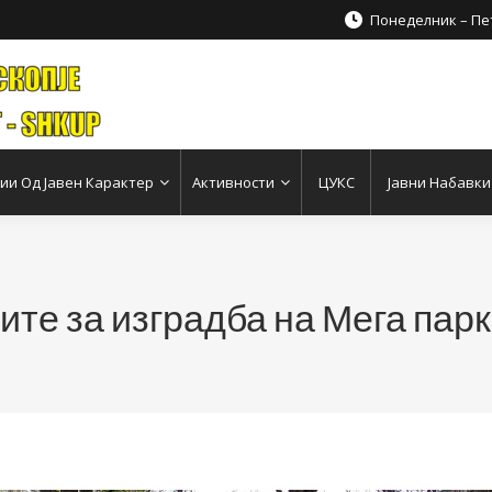
Понеделник – Пет
и Од Јавен Карактер
Активности
ЦУКС
Јавни Набавки
тите за изградба на Мега пар