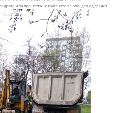
 содржини за прошетка на граѓаните во овој дел од градот,.