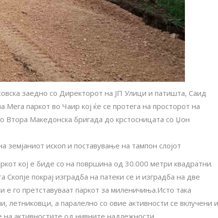
совска заедно со Директорот на ЈП Улици и патишта, Саид
а Мега паркот во Чаир кој ќе се протега на просторот на
со Втора Македонска бригада до крстосницата со Џон
а земјаниот ископ и поставување на тампон слојот
ркот кој е биде со на површина од 30.000 метри квадратни.
а Скопје покрај изградба на патеки се и изградба на две
и е го претставуваат паркот за миленичиња.Исто така
и, летниковци, а паралелно со овие активности се вклучени 
е на активностите од нивните надлежности.