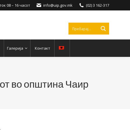
ок 08 – 16 часот
info@uip.gov.mk
(02) 3 162-317
Галерија
Контакт
кот во општина Чаир