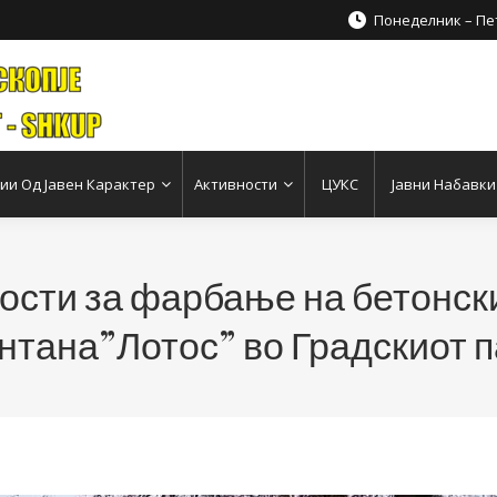
Понеделник – Пет
и Од Јавен Карактер
Активности
ЦУКС
Јавни Набавки
ности за фарбање на бетонс
нтана”Лотос” во Градскиот п