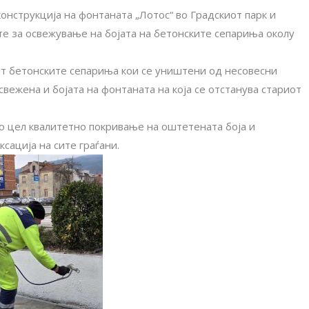
конструкција на фонтаната „Лотос“ во Градскиот парк и
те за освежување на бојата на бетонските сепариња околу
ат бетонските сепариња кои се уништени од несовесни
свежена и бојата на фонтаната на која се отстанува стариот
 цел квалитетно покривање на оштетената боја и
сација на сите граѓани.