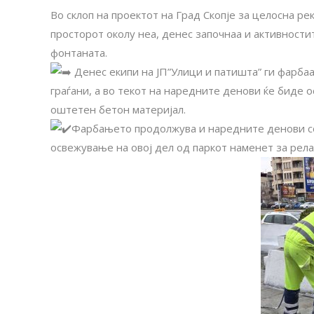
Во склоп на проектот на Град Скопје за целосна ре
просторот околу неа, денес започнаа и активности
фонтаната.
Денес екипи на ЈП”Улици и патишта” ги фарба
граѓани, а во текот на наредните денови ќе биде о
оштетен бетон материјал.
Фарбањето продолжува и наредните денови со
освежување на овој дел од паркот наменет за релак