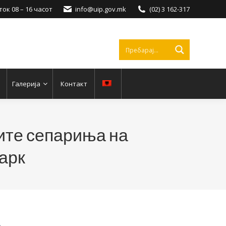
ок 08 – 16 часот
info@uip.gov.mk
(02) 3 162-317
Галерија
Контакт
ките сепариња на
арк