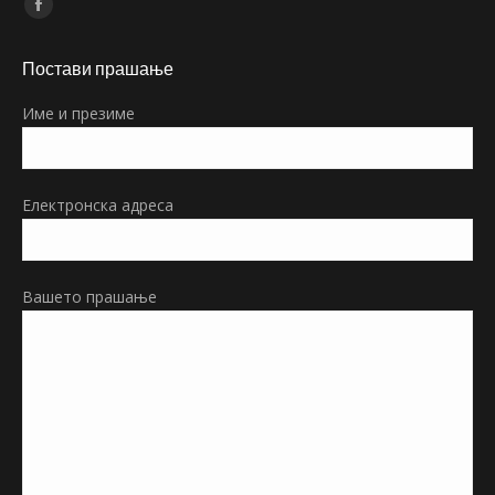
Find us on:
Facebook
page
Постави прашање
opens
in
Име и презиме
new
window
Електронска адреса
Вашето прашање