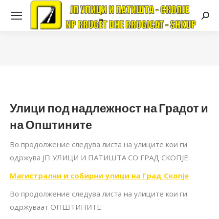
Searc
Улици под надлежност на Градот и
на Општините
Во продолжение следува листа на улиците кои ги
одржува ЈП УЛИЦИ И ПАТИШТА СО ГРАД СКОПЈЕ:
Магистрални и собирни улици на Град Скопје
Во продолжение следува листа на улиците кои ги
одржуваат ОПШТИНИТЕ: