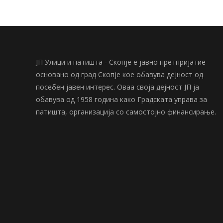
ЈП Улици и патишта - Скопје е јавно претпријатие
основано од град Скопје кое обавува дејност од
посебен јавен интерес. Оваа своја дејност ЈП ја
обавува од 1958 година како Градската управа за
патишта, организација со самостојно финансирање.