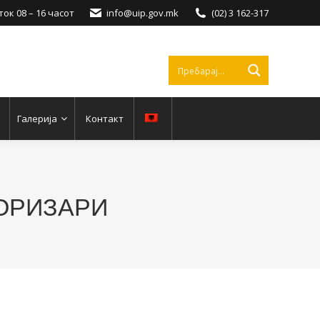
ок 08 – 16 часот
info@uip.gov.mk
(02) 3 162-317
Галерија
Контакт
О ОРИЗАРИ