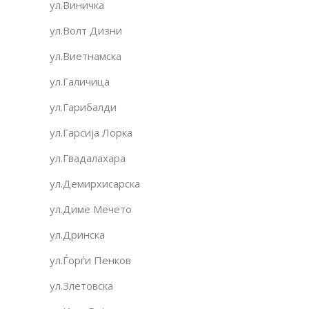
ул.Виничка
ул.Волт Дизни
ул.Виетнамска
ул.Галичица
ул.Гарибалди
ул.Гарсија Лорка
ул.Гвадалахара
ул.Демирхисарска
ул.Диме Мечето
ул.Дринска
ул.Ѓорѓи Пенков
ул.Злетовска