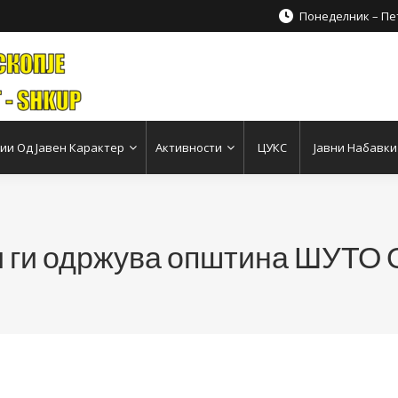
Понеделник – Пет
и Од Јавен Карактер
Активности
ЦУКС
Јавни Набавки
и ги одржува општина ШУТ