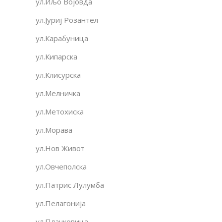
ул.Иљо Војовда
ул.Јуриј Розантел
ул.Карабуница
ул.Кипарска
ул.Клисурска
ул.Мелничка
ул.Метохиска
ул.Морава
ул.Нов Живот
ул.Овчеполска
ул.Патрис Лулумба
ул.Пелагонија
ул.Плачковица