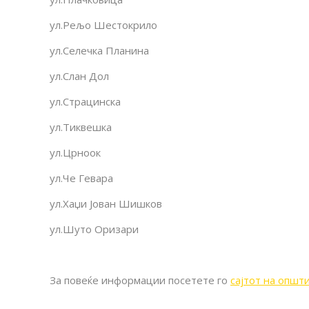
ул.Рељо Шестокрило
ул.Селечка Планина
ул.Слан Дол
ул.Страцинска
ул.Тиквешка
ул.Црноок
ул.Че Гевара
ул.Хаџи Јован Шишков
ул.Шуто Оризари
За повеќе информации посетете го
сајтот на опш