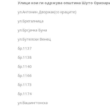
Улици кои ги одржува општина Шуто Оризар
ул.Антонин Дворжак(со краците)
ул.Брегалница
ул.Брсјачка Буна
ул.Бутелски Венец
бр.1137
бр.1138
бр.1140
бр.1166
бр.1173
бр.1174
ул.Вашингтонска