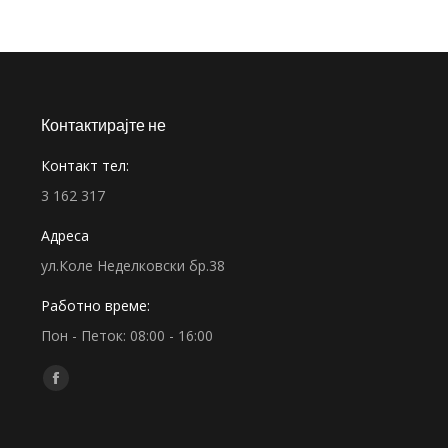
Контактирајте не
Контакт тел:
3 162 317
Адреса
ул.Коле Неделковски бр.38
Работно време:
Пон - Петок: 08:00 - 16:00
Find us on:
Facebook
page
opens