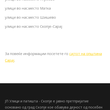
улици во нас.место Матка
улици во нас.место Шишево
улици во нас.место Скопје-Сарај
За повеќе информации посетете го
сајтот на општина
Сарај
.
ЈП Улици и патишта - Скопје е јавно претпријатие
основано од град Скопје кое обавува дејност од посебен