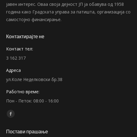
јавен интерес. Оваа своја дејност ЈП ја обавува од 1958
година како Градската управа за патишта, организација со
самостојно финансирање.
Контактирајте не
Контакт тел:
3 162 317
Адреса
ул.Коле Неделковски бр.38
Работно време:
Пон - Петок: 08:00 - 16:00
Find us on:
Facebook
page
Постави прашање
opens