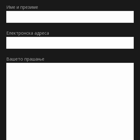
in
Име и презиме
new
window
Електронска адреса
Вашето прашање