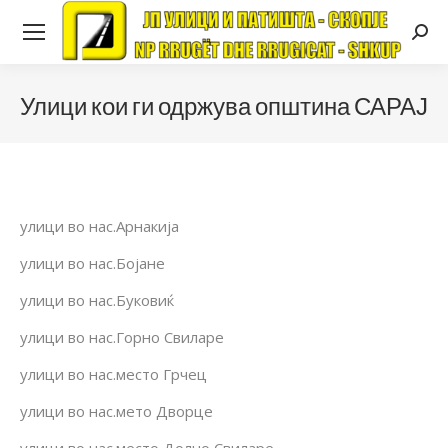
Searc
Улици кои ги одржува општина САРАЈ
улици во нас.Арнакија
улици во нас.Бојане
улици во нас.Буковиќ
улици во нас.Горно Свиларе
улици во нас.место Грчец
улици во нас.мето Дворце
улици во нас.место Долно Свиларе