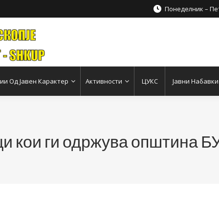
Понеделник – Пет
и Од Јавен Карактер
Активности
ЦУКС
Јавни Набавки
и кои ги одржува општина 