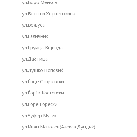
ул.Боро Менков
ул.Босна и Херцеговина
ул.Вељуса
ул.Галичник
ул.Груица Војвода
ул.Дабница
ул.Душко Поповиќ
ул.Ѓоце Стојчевски
ул.Ѓорѓи Костовски
ул.Ѓоре Ѓорески
ул.Зуфер Мусиќ
ул.Иван Манолев(Алекса Дундиќ)