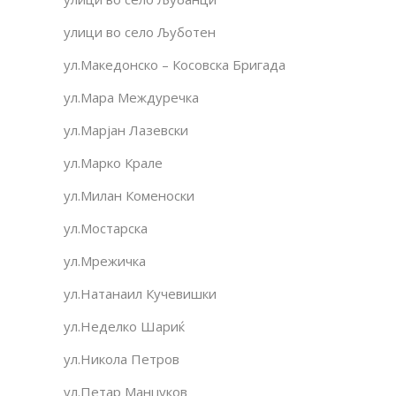
улици во село Љуботен
ул.Македонско – Косовска Бригада
ул.Мара Междуречка
ул.Марјан Лазевски
ул.Марко Крале
ул.Милан Коменоски
ул.Мостарска
ул.Мрежичка
ул.Натанаил Кучевишки
ул.Неделко Шариќ
ул.Никола Петров
ул.Петар Манџуков