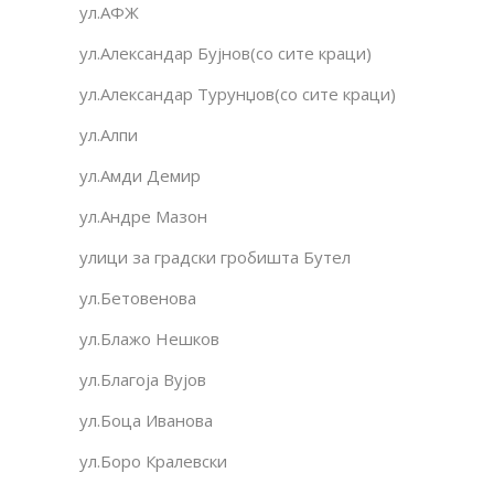
ул.АФЖ
ул.Александар Бујнов(со сите краци)
ул.Александар Турунџов(со сите краци)
ул.Алпи
ул.Амди Демир
ул.Андре Мазон
улици за градски гробишта Бутел
ул.Бетовенова
ул.Блажо Нешков
ул.Благоја Вујов
ул.Боца Иванова
ул.Боро Кралевски