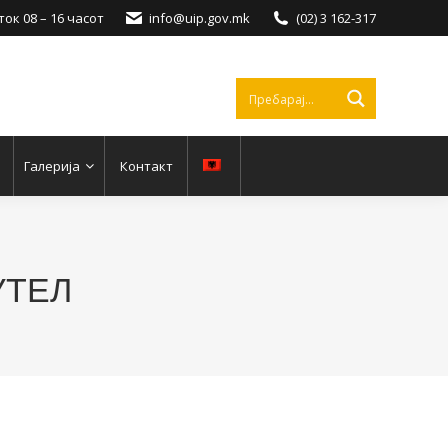
ок 08 – 16 часот
info@uip.gov.mk
(02) 3 162-317
Галерија
Контакт
БУТЕЛ