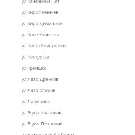
ул.Качанички Пат
ул.Кирил Манчев
ул.Киро Димишков
ул.Коле Канински
ул.Коста Христовски
ул.Костурска
ул.Краишка
ул.Лазо Дренков
ул.Лазо Москов
ул.Лопушник
ул.Љуба Ивановиќ
ул.Љубо Петровиќ
улици во село Љубанци