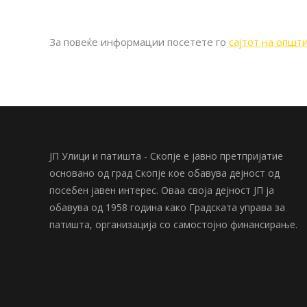
За повеќе информации посетете го
сајтот на општ
ЈП Улици и патишта - Скопје е јавно претпријатие
основано од град Скопје кое обавува дејност од
посебен јавен интерес. Оваа своја дејност ЈП ја
обавува од 1958 година како Градската управа за
патишта, организација со самостојно финансирање.