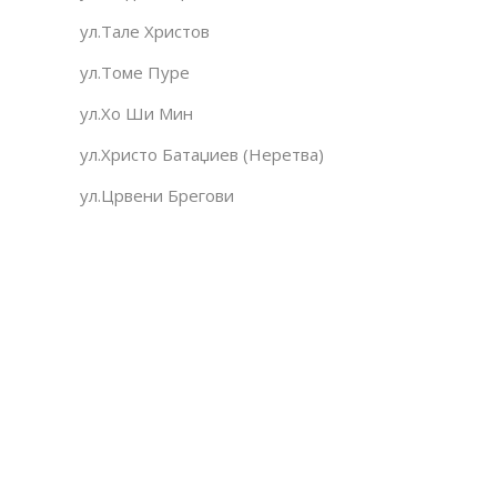
ул.Тале Христов
ул.Томе Пуре
ул.Хо Ши Мин
ул.Христо Батаџиев (Неретва)
ул.Црвени Брегови