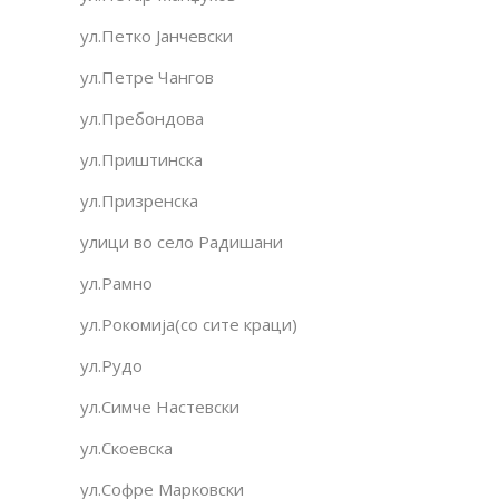
ул.Петко Јанчевски
ул.Петре Чангов
ул.Пребондова
ул.Приштинска
ул.Призренска
улици во село Радишани
ул.Рамно
ул.Рокомија(со сите краци)
ул.Рудо
ул.Симче Настевски
ул.Скоевска
ул.Софре Марковски