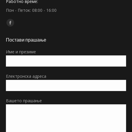
Работно време:
Пон - Петок: 08:00 - 16:00
Find us on:
Facebook
page
Постави прашање
opens
in
Име и презиме
new
window
Електронска адреса
Вашето прашање