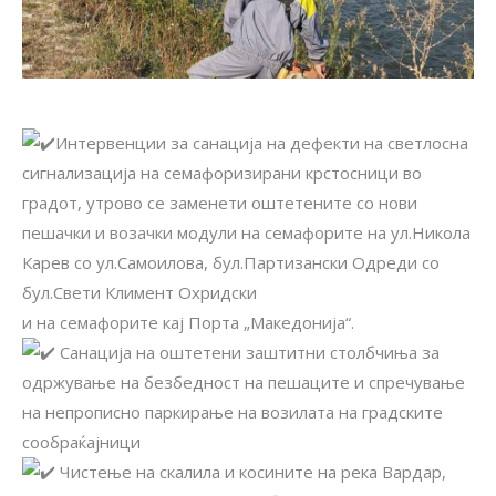
Интервенции за санација на дефекти на светлосна
сигнализација на семафоризирани крстосници во
градот, утрово се заменети оштетените со нови
пешачки и возачки модули на семафорите на ул.Никола
Карев со ул.Самоилова, бул.Партизански Одреди со
бул.Свети Климент Охридски
и на семафорите кај Порта „Македонија“.
Санација на оштетени заштитни столбчиња за
одржување на безбедност на пешаците и спречување
на непрописно паркирање на возилата на градските
сообраќајници
Чистење на скалила и косините на река Вардар,