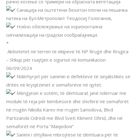
рачно косење со тримери на обрасната вегетација
Санација на оштетени бехатон плочи на пешачка
патека на бул.Метрополит Теодосиј Гологанов,
Ноќно обележување на хоризонтална
сигнализација на градски сообраќајници.
*
Aktivitetet në terren të ekipeve të NP Rrugë dhe Rrugica
– Shkup për ruajtjen e sigurisë në komunikacion
06/09/2024
Ndërhyrjet për sanimin e defekteve të sinjalistikës së
dritës në kryqëzimet e semaforëve në qytet.
Mëngjesin e sotëm, të dëmtuarat janë ndërruar me
module të reja për këmbësorë dhe shoferë në semaforët
në rrugën Nikolla Karev me rrugën Samoilova, Blvd
Partizanski Odredi me Blvd Sveti Kliment Ohrid, dhe në
semaforët në Porta “Maqedoni”
Sanimi i shtyllave mbrojtëse të dëmtuara për të