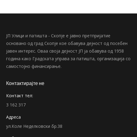
ЈП Улици и патишта - Скопје е јавно претпријатие
основано од град Скопје кое обавува дејност од посебен
јавен интерес. Оваа своја дејност ЈП ја обавува од 1958
година како Градската управа за патишта, организација со
самостојно финансирање.
Контактирајте не
Контакт тел:
3 162 317
Адреса
ул.Коле Неделковски бр.38