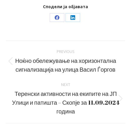
Сподели ја објавата
Share
Share
on
on
Facebook
LinkedIn
Post
PREVIOUS
navigation
Ноќно обележување на хоризонтална
Previous
сигнализација на улица Васил Ѓоргов
post:
NEXT
Теренски активности на екипите на ЈП
Улици и патишта – Скопје за 11.09.2024
Next
post:
година