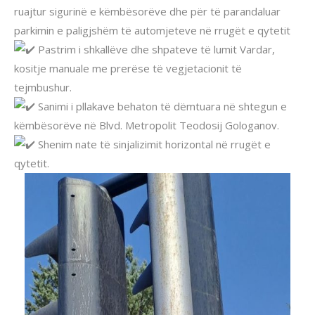
ruajtur sigurinë e këmbësorëve dhe për të parandaluar
parkimin e paligjshëm të automjeteve në rrugët e qytetit
Pastrim i shkallëve dhe shpateve të lumit Vardar,
kositje manuale me prerëse të vegjetacionit të
tejmbushur.
Sanimi i pllakave behaton të dëmtuara në shtegun e
këmbësorëve në Blvd. Metropolit Teodosij Gologanov.
Shenim nate të sinjalizimit horizontal në rrugët e
qytetit.