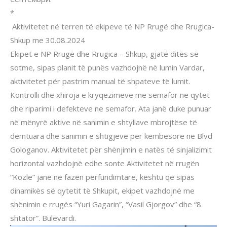
*
Aktivitetet në terren të ekipeve të NP Rrugë dhe Rrugica-
Shkup me 30.08.2024
Ekipet e NP Rrugë dhe Rrugica – Shkup, gjatë ditës së
sotme, sipas planit të punës vazhdojnë në lumin Vardar,
aktivitetet për pastrim manual të shpateve të lumit.
Kontrolli dhe xhiroja e kryqezimeve me semafor ne qytet
dhe riparimi i defekteve ne semafor. Ata janë duke punuar
në mënyrë aktive në sanimin e shtyllave mbrojtëse të
dëmtuara dhe sanimin e shtigjeve për këmbësorë në Blvd
Gologanov. Aktivitetet për shënjimin e natës të sinjalizimit
horizontal vazhdojnë edhe sonte Aktivitetet në rrugën
“Kozle” janë në fazën përfundimtare, kështu që sipas
dinamikës së qytetit të Shkupit, ekipet vazhdojnë me
shënimin e rrugës “Yuri Gagarin”, “Vasil Gjorgov” dhe “8
shtator”. Bulevardi.