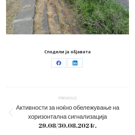
Сподели ја објавата
Share
Share
on
on
Facebook
LinkedIn
Post
PREVIOUS
navigation
Активности за ноќно обележување на
хоризонтална сигнализација
Previous
post:
29.08/30.08.2024г.