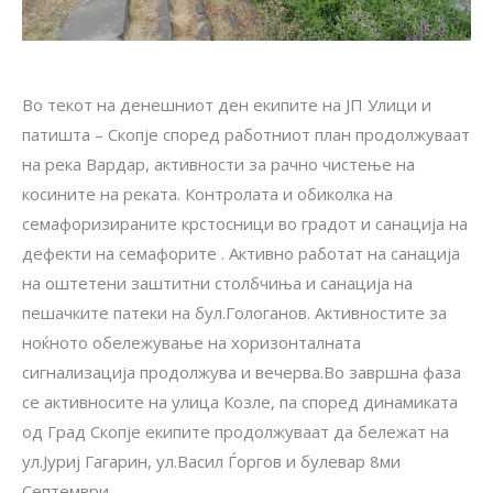
Во текот на денешниот ден екипите на ЈП Улици и
патишта – Скопје според работниот план продолжуваат
на река Вардар, активности за рачно чистење на
косините на реката. Контролата и обиколка на
семафоризираните крстосници во градот и санација на
дефекти на семафорите . Активно работат на санација
на оштетени заштитни столбчиња и санација на
пешачките патеки на бул.Гологанов. Активностите за
ноќното обележување на хоризонталната
сигнализација продолжува и вечерва.Во завршна фаза
се активносите на улица Козле, па според динамиката
од Град Скопје екипите продолжуваат да бележат на
ул.Јуриј Гагарин, ул.Васил Ѓоргов и булевар 8ми
Септември.