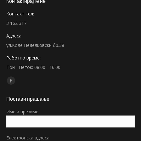
Контактирајте не
Контакт тел:
3 162 317
Адреса
ул.Коле Неделковски бр.38
Работно време:
Пон - Петок: 08:00 - 16:00
Find us on:
Facebook
page
Постави прашање
opens
in
Име и презиме
new
window
Електронска адреса