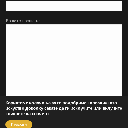
Вашето прашање
Користиме колачиња за го подобриме корисничкото
искуство доколку сакате да ги исклучите или вклучите
кликнете на копчето.
Прифати