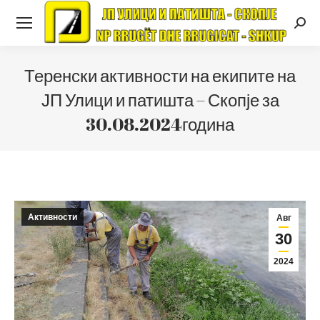
Searc
Теренски активности на екипите на
ЈП Улици и патишта – Скопје за
30.08.2024година
Активности
Авг
30
2024