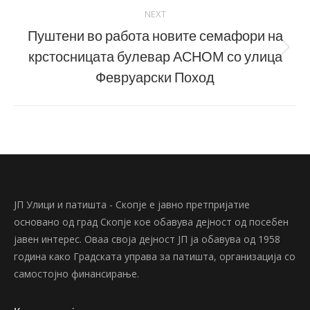
NEXT
Пуштени во работа новите семафори на
крстосницата булевар АСНОМ со улица
Next
post:
Февруарски Поход
ЈП Улици и патишта - Скопје е јавно претпријатие
основано од град Скопје кое обавува дејност од посебен
јавен интерес. Оваа своја дејност ЈП ја обавува од 1958
година како Градската управа за патишта, организација со
самостојно финансирање.