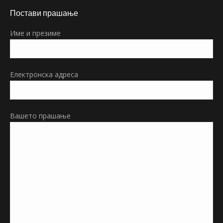
page
Постави прашање
opens
in
Име и презиме
new
window
Електронска адреса
Вашето прашање