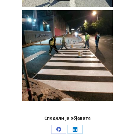
Сподели ја објавата
Share
Share