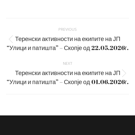
on
on
Facebook
LinkedIn
Post
PREVIOUS
navigation
Теренски активности на екипите на ЈП
Previous
“Улици и патишта” – Скопје од 22.05.2026г.
post:
NEXT
Теренски активности на екипите на ЈП
Next
“Улици и патишта” – Скопје од 01.06.2026г.
post: