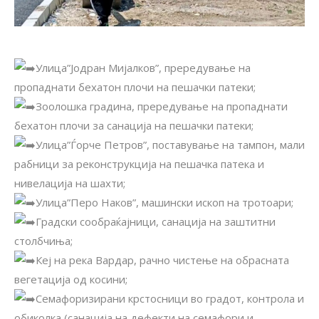
Улица”Јодран Мијалков”, прередување на
пропаднати бехатон плочи на пешачки патеки;
Зоолошка градина, прередување на пропаднати
бехатон плочи за санација на пешачки патеки;
Улица”Ѓорче Петров”, поставување на тампон, мали
рабници за реконструкција на пешачка патека и
нивелација на шахти;
Улица”Перо Наков”, машински ископ на тротоари;
Градски сообраќајници, санација на заштитни
столбчиња;
Кеј на река Вардар, рачно чистење на обрасната
вегетација од косини;
Семафоризирани крстосници во градот, контрола и
обиколка (санација на дефекти на семафори и