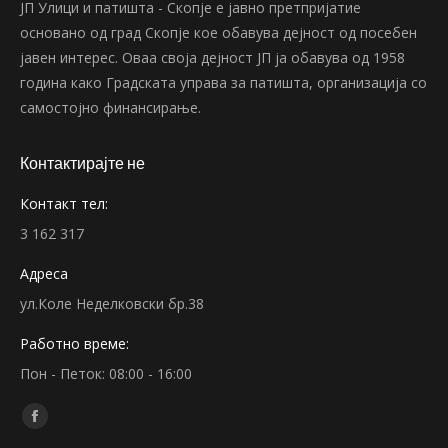
ЈП Улици и патишта - Скопје е јавно претпријатие
основано од град Скопје кое обавува дејност од посебен
јавен интерес. Оваа своја дејност ЈП ја обавува од 1958
година како Градската управа за патишта, организација со
самостојно финансирање.
Контактирајте не
Контакт тел:
3 162 317
Адреса
ул.Коле Неделковски бр.38
Работно време:
Пон - Петок: 08:00 - 16:00
Find us on:
Facebook