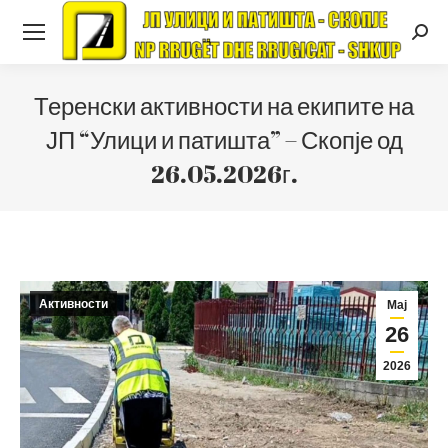
Searc
Теренски активности на екипите на
ЈП “Улици и патишта” – Скопје од
26.05.2026г.
Активности
Мај
26
2026